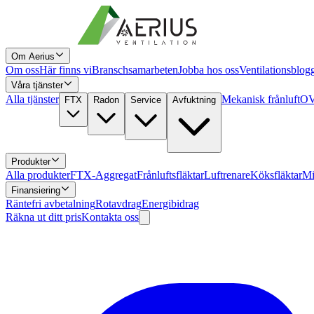
Om Aerius
Om oss
Här finns vi
Branschsamarbeten
Jobba hos oss
Ventilationsblog
Våra tjänster
Alla tjänster
Mekanisk frånluft
OV
FTX
Radon
Service
Avfuktning
Produkter
Alla produkter
FTX-Aggregat
Frånluftsfläktar
Luftrenare
Köksfläktar
Mi
Finansiering
Räntefri avbetalning
Rotavdrag
Energibidrag
Räkna ut ditt pris
Kontakta oss