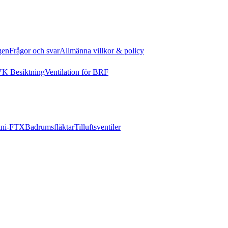
gen
Frågor och svar
Allmänna villkor & policy
K Besiktning
Ventilation för BRF
ni-FTX
Badrumsfläktar
Tilluftsventiler