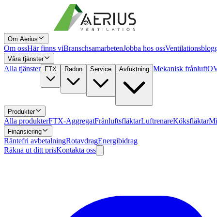
Om Aerius
Om oss
Här finns vi
Branschsamarbeten
Jobba hos oss
Ventilationsblog
Våra tjänster
Alla tjänster
Mekanisk frånluft
OV
FTX
Radon
Service
Avfuktning
Produkter
Alla produkter
FTX-Aggregat
Frånluftsfläktar
Luftrenare
Köksfläktar
Mi
Finansiering
Räntefri avbetalning
Rotavdrag
Energibidrag
Räkna ut ditt pris
Kontakta oss