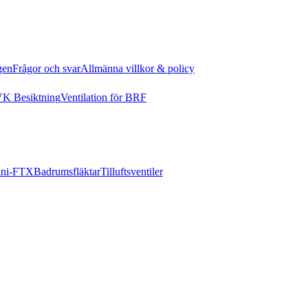
gen
Frågor och svar
Allmänna villkor & policy
K Besiktning
Ventilation för BRF
ni-FTX
Badrumsfläktar
Tilluftsventiler