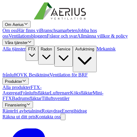
Om Aerius
Om oss
Här finns vi
Branschsamarbeten
Jobba hos
oss
Ventilationsbloggen
Frågor och svar
Allmänna villkor & policy
Våra tjänster
Alla tjänster
Mekanisk
FTX
Radon
Service
Avfuktning
frånluft
OVK Besiktning
Ventilation för BRF
Produkter
Alla produkter
FTX-
Aggregat
Frånluftsfläktar
Luftrenare
Köksfläktar
Mini-
FTX
Badrumsfläktar
Tilluftsventiler
Finansiering
Räntefri avbetalning
Rotavdrag
Energibidrag
Räkna ut ditt pris
Kontakta oss