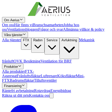
Om Aerius
Om oss
Här finns vi
Branschsamarbeten
Jobba hos
oss
Ventilationsbloggen
Frågor och svar
Allmänna villkor & policy
Våra tjänster
Alla tjänster
Mekanisk
FTX
Radon
Service
Avfuktning
frånluft
OVK Besiktning
Ventilation för BRF
Produkter
Alla produkter
FTX-
Aggregat
Frånluftsfläktar
Luftrenare
Köksfläktar
Mini-
FTX
Badrumsfläktar
Tilluftsventiler
Finansiering
Räntefri avbetalning
Rotavdrag
Energibidrag
Räkna ut ditt pris
Kontakta oss