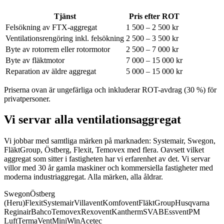
Tjänst
Pris efter ROT
Felsökning av FTX-aggregat
1 500 – 2 500 kr
Ventilationsrengöring inkl. felsökning
2 500 – 3 500 kr
Byte av rotorrem eller rotormotor
2 500 – 7 000 kr
Byte av fläktmotor
7 000 – 15 000 kr
Reparation av äldre aggregat
5 000 – 15 000 kr
Priserna ovan är ungefärliga och inkluderar ROT-avdrag (30 %) för
privatpersoner.
Vi servar alla ventilationsaggregat
Vi jobbar med samtliga märken på marknaden: Systemair, Swegon,
FläktGroup, Östberg, Flexit, Temovex med flera.
Oavsett vilket
aggregat som sitter i fastigheten har vi erfarenhet av det. Vi servar
villor med 30 år gamla maskiner och kommersiella fastigheter med
moderna industriaggregat. Alla märken, alla åldrar.
Swegon
Östberg
(Heru)
Flexit
Systemair
Villavent
Komfovent
FläktGroup
Husqvarna
Reginair
Bahco
Temovex
Rexovent
Kantherm
SVAB
Essvent
PM
Luft
TermaVent
MiniWin
Acetec