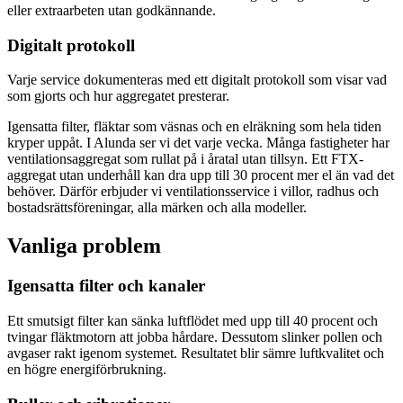
eller extraarbeten utan godkännande.
Digitalt protokoll
Varje service dokumenteras med ett digitalt protokoll som visar vad
som gjorts och hur aggregatet presterar.
Igensatta filter, fläktar som väsnas och en elräkning som hela tiden
kryper uppåt. I Alunda ser vi det varje vecka. Många fastigheter har
ventilationsaggregat som rullat på i åratal utan tillsyn. Ett FTX-
aggregat utan underhåll kan dra upp till 30 procent mer el än vad det
behöver. Därför erbjuder vi ventilationsservice i villor, radhus och
bostadsrättsföreningar, alla märken och alla modeller.
Vanliga problem
Igensatta filter och kanaler
Ett smutsigt filter kan sänka luftflödet med upp till 40 procent och
tvingar fläktmotorn att jobba hårdare. Dessutom slinker pollen och
avgaser rakt igenom systemet. Resultatet blir sämre luftkvalitet och
en högre energiförbrukning.