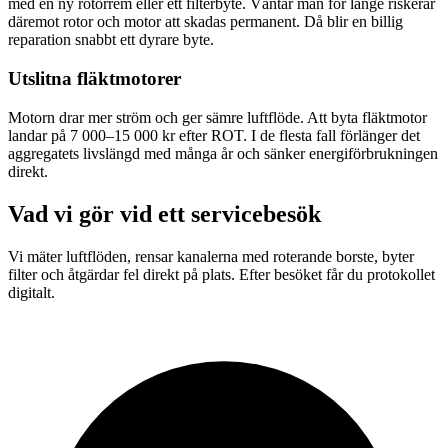
med en ny rotorrem eller ett filterbyte. Väntar man för länge riskerar
däremot rotor och motor att skadas permanent. Då blir en billig
reparation snabbt ett dyrare byte.
Utslitna fläktmotorer
Motorn drar mer ström och ger sämre luftflöde. Att byta fläktmotor
landar på 7 000–15 000 kr efter ROT. I de flesta fall förlänger det
aggregatets livslängd med många år och sänker energiförbrukningen
direkt.
Vad vi gör vid ett servicebesök
Vi mäter luftflöden, rensar kanalerna med roterande borste, byter
filter och åtgärdar fel direkt på plats. Efter besöket får du protokollet
digitalt.