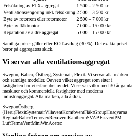
Felsökning av FTX-aggregat
1 500 – 2 500 kr
Ventilationsrengöring inkl. felsökning
2 500 – 3 500 kr
Byte av rotorrem eller rotormotor
2 500 – 7 000 kr
Byte av fläktmotor
7 000 – 15 000 kr
Reparation av äldre aggregat
5 000 – 15 000 kr
Samtliga priser gäller efter ROT-avdrag (30 %). Det exakta priset
beror på aggregatets skick.
Vi servar alla ventilationsaggregat
Swegon, Bahco, Östberg, Systemair, Flexit. Vi servar alla märken
och samtliga modeller.
Oavsett vilket aggregat som sitter i
fastigheten har vi erfarenhet av det. Vi servar villor med 30 år gamla
maskiner och kommersiella fastigheter med moderna
industriaggregat. Alla märken, alla åldrar.
Swegon
Östberg
(Heru)
Flexit
Systemair
Villavent
Komfovent
FläktGroup
Husqvarna
Reginair
Bahco
Temovex
Rexovent
Kantherm
SVAB
Essvent
PM
Luft
TermaVent
MiniWin
Acetec