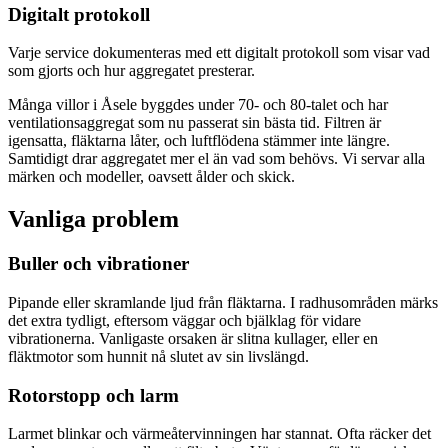
Digitalt protokoll
Varje service dokumenteras med ett digitalt protokoll som visar vad
som gjorts och hur aggregatet presterar.
Många villor i Åsele byggdes under 70- och 80-talet och har
ventilationsaggregat som nu passerat sin bästa tid. Filtren är
igensatta, fläktarna låter, och luftflödena stämmer inte längre.
Samtidigt drar aggregatet mer el än vad som behövs. Vi servar alla
märken och modeller, oavsett ålder och skick.
Vanliga problem
Buller och vibrationer
Pipande eller skramlande ljud från fläktarna. I radhusområden märks
det extra tydligt, eftersom väggar och bjälklag för vidare
vibrationerna. Vanligaste orsaken är slitna kullager, eller en
fläktmotor som hunnit nå slutet av sin livslängd.
Rotorstopp och larm
Larmet blinkar och värmeåtervinningen har stannat. Ofta räcker det