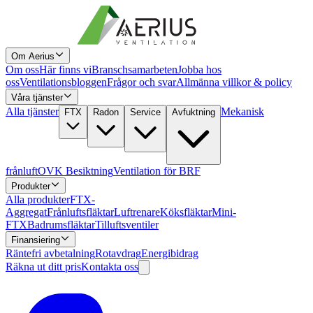
Om Aerius
Om oss
Här finns vi
Branschsamarbeten
Jobba hos
oss
Ventilationsbloggen
Frågor och svar
Allmänna villkor & policy
Våra tjänster
Alla tjänster
Mekanisk
FTX
Radon
Service
Avfuktning
frånluft
OVK Besiktning
Ventilation för BRF
Produkter
Alla produkter
FTX-
Aggregat
Frånluftsfläktar
Luftrenare
Köksfläktar
Mini-
FTX
Badrumsfläktar
Tilluftsventiler
Finansiering
Räntefri avbetalning
Rotavdrag
Energibidrag
Räkna ut ditt pris
Kontakta oss