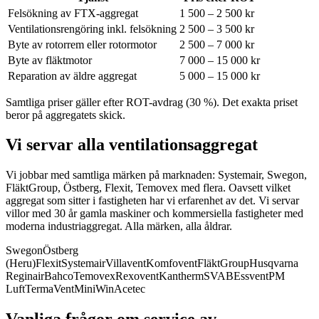
Felsökning av FTX-aggregat
1 500 – 2 500 kr
Ventilationsrengöring inkl. felsökning
2 500 – 3 500 kr
Byte av rotorrem eller rotormotor
2 500 – 7 000 kr
Byte av fläktmotor
7 000 – 15 000 kr
Reparation av äldre aggregat
5 000 – 15 000 kr
Samtliga priser gäller efter ROT-avdrag (30 %). Det exakta priset
beror på aggregatets skick.
Vi servar alla ventilationsaggregat
Vi jobbar med samtliga märken på marknaden: Systemair, Swegon,
FläktGroup, Östberg, Flexit, Temovex med flera.
Oavsett vilket
aggregat som sitter i fastigheten har vi erfarenhet av det. Vi servar
villor med 30 år gamla maskiner och kommersiella fastigheter med
moderna industriaggregat. Alla märken, alla åldrar.
Swegon
Östberg
(Heru)
Flexit
Systemair
Villavent
Komfovent
FläktGroup
Husqvarna
Reginair
Bahco
Temovex
Rexovent
Kantherm
SVAB
Essvent
PM
Luft
TermaVent
MiniWin
Acetec