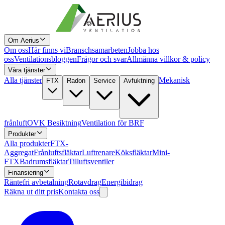
Om Aerius
Om oss
Här finns vi
Branschsamarbeten
Jobba hos
oss
Ventilationsbloggen
Frågor och svar
Allmänna villkor & policy
Våra tjänster
Alla tjänster
Mekanisk
FTX
Radon
Service
Avfuktning
frånluft
OVK Besiktning
Ventilation för BRF
Produkter
Alla produkter
FTX-
Aggregat
Frånluftsfläktar
Luftrenare
Köksfläktar
Mini-
FTX
Badrumsfläktar
Tilluftsventiler
Finansiering
Räntefri avbetalning
Rotavdrag
Energibidrag
Räkna ut ditt pris
Kontakta oss