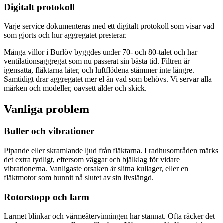
Digitalt protokoll
Varje service dokumenteras med ett digitalt protokoll som visar vad
som gjorts och hur aggregatet presterar.
Många villor i Burlöv byggdes under 70- och 80-talet och har
ventilationsaggregat som nu passerat sin bästa tid. Filtren är
igensatta, fläktarna låter, och luftflödena stämmer inte längre.
Samtidigt drar aggregatet mer el än vad som behövs. Vi servar alla
märken och modeller, oavsett ålder och skick.
Vanliga problem
Buller och vibrationer
Pipande eller skramlande ljud från fläktarna. I radhusområden märks
det extra tydligt, eftersom väggar och bjälklag för vidare
vibrationerna. Vanligaste orsaken är slitna kullager, eller en
fläktmotor som hunnit nå slutet av sin livslängd.
Rotorstopp och larm
Larmet blinkar och värmeåtervinningen har stannat. Ofta räcker det