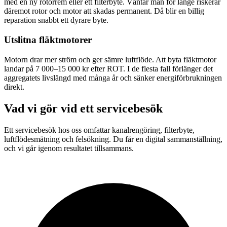
med en ny rotorrem eller ett filterbyte. Väntar man för länge riskerar
däremot rotor och motor att skadas permanent. Då blir en billig
reparation snabbt ett dyrare byte.
Utslitna fläktmotorer
Motorn drar mer ström och ger sämre luftflöde. Att byta fläktmotor
landar på 7 000–15 000 kr efter ROT. I de flesta fall förlänger det
aggregatets livslängd med många år och sänker energiförbrukningen
direkt.
Vad vi gör vid ett servicebesök
Ett servicebesök hos oss omfattar kanalrengöring, filterbyte,
luftflödesmätning och felsökning. Du får en digital sammanställning,
och vi går igenom resultatet tillsammans.