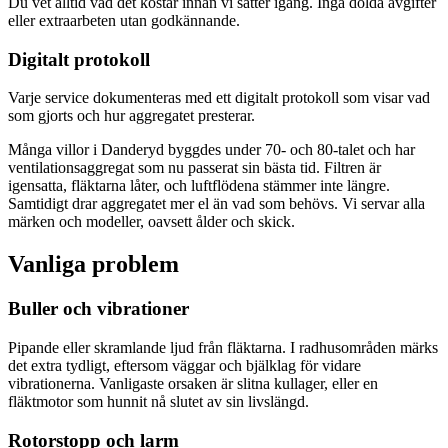
Du vet alltid vad det kostar innan vi sätter igång. Inga dolda avgifter
eller extraarbeten utan godkännande.
Digitalt protokoll
Varje service dokumenteras med ett digitalt protokoll som visar vad
som gjorts och hur aggregatet presterar.
Många villor i Danderyd byggdes under 70- och 80-talet och har
ventilationsaggregat som nu passerat sin bästa tid. Filtren är
igensatta, fläktarna låter, och luftflödena stämmer inte längre.
Samtidigt drar aggregatet mer el än vad som behövs. Vi servar alla
märken och modeller, oavsett ålder och skick.
Vanliga problem
Buller och vibrationer
Pipande eller skramlande ljud från fläktarna. I radhusområden märks
det extra tydligt, eftersom väggar och bjälklag för vidare
vibrationerna. Vanligaste orsaken är slitna kullager, eller en
fläktmotor som hunnit nå slutet av sin livslängd.
Rotorstopp och larm