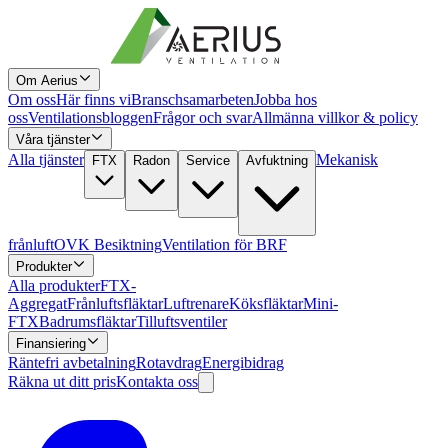
Om Aerius
Om oss
Här finns vi
Branschsamarbeten
Jobba hos
oss
Ventilationsbloggen
Frågor och svar
Allmänna villkor & policy
Våra tjänster
Alla tjänster
Mekanisk
FTX
Radon
Service
Avfuktning
frånluft
OVK Besiktning
Ventilation för BRF
Produkter
Alla produkter
FTX-
Aggregat
Frånluftsfläktar
Luftrenare
Köksfläktar
Mini-
FTX
Badrumsfläktar
Tilluftsventiler
Finansiering
Räntefri avbetalning
Rotavdrag
Energibidrag
Räkna ut ditt pris
Kontakta oss