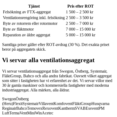
Tjänst
Pris efter ROT
Felsökning av FTX-aggregat
1 500 – 2 500 kr
Ventilationsrengöring inkl. felsökning
2 500 – 3 500 kr
Byte av rotorrem eller rotormotor
2 500 – 7 000 kr
Byte av fläktmotor
7 000 – 15 000 kr
Reparation av äldre aggregat
5 000 – 15 000 kr
Samtliga priser gäller efter ROT-avdrag (30 %). Det exakta priset
beror på aggregatets skick.
Vi servar alla ventilationsaggregat
Vi servar ventilationsaggregat från Swegon, Östberg, Systemair,
FläktGroup, Bahco och alla andra fabrikat.
Oavsett vilket aggregat
som sitter i fastigheten har vi erfarenhet av det. Vi servar villor med
30 år gamla maskiner och kommersiella fastigheter med moderna
industriaggregat. Alla märken, alla åldrar.
Swegon
Östberg
(Heru)
Flexit
Systemair
Villavent
Komfovent
FläktGroup
Husqvarna
Reginair
Bahco
Temovex
Rexovent
Kantherm
SVAB
Essvent
PM
Luft
TermaVent
MiniWin
Acetec