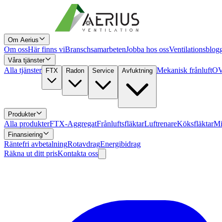
Om Aerius
Om oss
Här finns vi
Branschsamarbeten
Jobba hos oss
Ventilationsblog
Våra tjänster
Alla tjänster
Mekanisk frånluft
OV
FTX
Radon
Service
Avfuktning
Produkter
Alla produkter
FTX-Aggregat
Frånluftsfläktar
Luftrenare
Köksfläktar
Mi
Finansiering
Räntefri avbetalning
Rotavdrag
Energibidrag
Räkna ut ditt pris
Kontakta oss