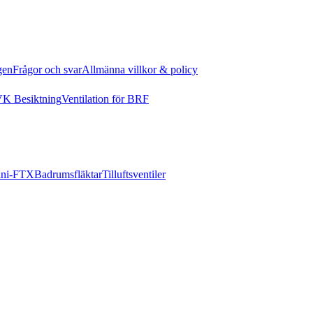
gen
Frågor och svar
Allmänna villkor & policy
K Besiktning
Ventilation för BRF
ni-FTX
Badrumsfläktar
Tilluftsventiler