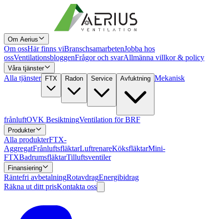
Om Aerius
Om oss
Här finns vi
Branschsamarbeten
Jobba hos
oss
Ventilationsbloggen
Frågor och svar
Allmänna villkor & policy
Våra tjänster
Alla tjänster
Mekanisk
FTX
Radon
Service
Avfuktning
frånluft
OVK Besiktning
Ventilation för BRF
Produkter
Alla produkter
FTX-
Aggregat
Frånluftsfläktar
Luftrenare
Köksfläktar
Mini-
FTX
Badrumsfläktar
Tilluftsventiler
Finansiering
Räntefri avbetalning
Rotavdrag
Energibidrag
Räkna ut ditt pris
Kontakta oss