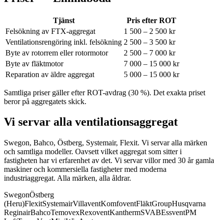
Tjänst
Pris efter ROT
Felsökning av FTX-aggregat
1 500 – 2 500 kr
Ventilationsrengöring inkl. felsökning
2 500 – 3 500 kr
Byte av rotorrem eller rotormotor
2 500 – 7 000 kr
Byte av fläktmotor
7 000 – 15 000 kr
Reparation av äldre aggregat
5 000 – 15 000 kr
Samtliga priser gäller efter ROT-avdrag (30 %). Det exakta priset
beror på aggregatets skick.
Vi servar alla ventilationsaggregat
Swegon, Bahco, Östberg, Systemair, Flexit. Vi servar alla märken
och samtliga modeller.
Oavsett vilket aggregat som sitter i
fastigheten har vi erfarenhet av det. Vi servar villor med 30 år gamla
maskiner och kommersiella fastigheter med moderna
industriaggregat. Alla märken, alla åldrar.
Swegon
Östberg
(Heru)
Flexit
Systemair
Villavent
Komfovent
FläktGroup
Husqvarna
Reginair
Bahco
Temovex
Rexovent
Kantherm
SVAB
Essvent
PM