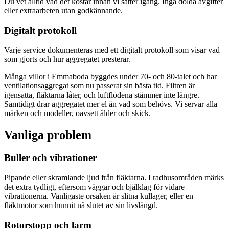
Du vet alltid vad det kostar innan vi sätter igång. Inga dolda avgifter
eller extraarbeten utan godkännande.
Digitalt protokoll
Varje service dokumenteras med ett digitalt protokoll som visar vad
som gjorts och hur aggregatet presterar.
Många villor i Emmaboda byggdes under 70- och 80-talet och har
ventilationsaggregat som nu passerat sin bästa tid. Filtren är
igensatta, fläktarna låter, och luftflödena stämmer inte längre.
Samtidigt drar aggregatet mer el än vad som behövs. Vi servar alla
märken och modeller, oavsett ålder och skick.
Vanliga problem
Buller och vibrationer
Pipande eller skramlande ljud från fläktarna. I radhusområden märks
det extra tydligt, eftersom väggar och bjälklag för vidare
vibrationerna. Vanligaste orsaken är slitna kullager, eller en
fläktmotor som hunnit nå slutet av sin livslängd.
Rotorstopp och larm