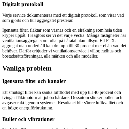
Digitalt protokoll
Varje service dokumenteras med ett digitalt protokoll som visar vad
som gjorts och hur aggregatet presterar.
Igensatta filter, fläktar som väsnas och en elräkning som hela tiden
kryper uppåt. I Hagfors ser vi det varje vecka. Många fastigheter har
ventilationsaggregat som rullat på i åratal utan tillsyn. Ett FTX-
aggregat utan underhåll kan dra upp till 30 procent mer el än vad det
behöver. Därför erbjuder vi ventilationsservice i villor, radhus och
bostadsrättsföreningar, alla märken och alla modeller.
Vanliga problem
Igensatta filter och kanaler
Ett smutsigt filter kan sänka luftflödet med upp till 40 procent och
tvingar fläktmotorn att jobba hårdare. Dessutom slinker pollen och
avgaser rakt igenom systemet. Resultatet blir sämre luftkvalitet och
en högre energiförbrukning.
Buller och vibrationer