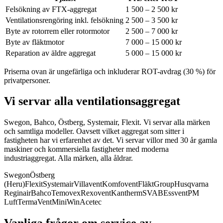
Felsökning av FTX-aggregat
1 500 – 2 500 kr
Ventilationsrengöring inkl. felsökning
2 500 – 3 500 kr
Byte av rotorrem eller rotormotor
2 500 – 7 000 kr
Byte av fläktmotor
7 000 – 15 000 kr
Reparation av äldre aggregat
5 000 – 15 000 kr
Priserna ovan är ungefärliga och inkluderar ROT-avdrag (30 %) för
privatpersoner.
Vi servar alla ventilationsaggregat
Swegon, Bahco, Östberg, Systemair, Flexit. Vi servar alla märken
och samtliga modeller.
Oavsett vilket aggregat som sitter i
fastigheten har vi erfarenhet av det. Vi servar villor med 30 år gamla
maskiner och kommersiella fastigheter med moderna
industriaggregat. Alla märken, alla åldrar.
Swegon
Östberg
(Heru)
Flexit
Systemair
Villavent
Komfovent
FläktGroup
Husqvarna
Reginair
Bahco
Temovex
Rexovent
Kantherm
SVAB
Essvent
PM
Luft
TermaVent
MiniWin
Acetec