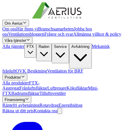
Om Aerius
Om oss
Här finns vi
Branschsamarbeten
Jobba hos
oss
Ventilationsbloggen
Frågor och svar
Allmänna villkor & policy
Våra tjänster
Alla tjänster
Mekanisk
FTX
Radon
Service
Avfuktning
frånluft
OVK Besiktning
Ventilation för BRF
Produkter
Alla produkter
FTX-
Aggregat
Frånluftsfläktar
Luftrenare
Köksfläktar
Mini-
FTX
Badrumsfläktar
Tilluftsventiler
Finansiering
Räntefri avbetalning
Rotavdrag
Energibidrag
Räkna ut ditt pris
Kontakta oss