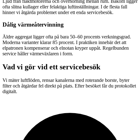
Ljud från fläktmotorerna och överhörning mellan rum. Bakom ligger
ofta slitna kullager eller felaktiga luftinställningar. I de flesta fall
hinner vi åtgärda problemet under ett enda servicebesök.
Dålig värmeåtervinning
Äldre aggregat ligger ofta på bara 50–60 procents verkningsgrad.
Moderna varianter klarar 85 procent. I praktiken innebär det att
elpatronen kompenserar och elnotan kryper uppåt. Regelbunden
service håller värmeväxlaren i form.
Vad vi gör vid ett servicebesök
Vi mäter luftflöden, rensar kanalerna med roterande borste, byter
filter och åtgärdar fel direkt på plats. Efter besöket får du protokollet
digitalt.