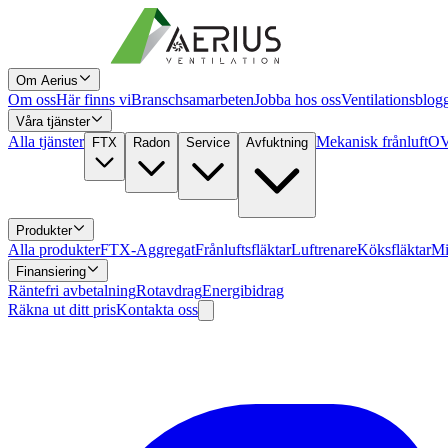
Om Aerius
Om oss
Här finns vi
Branschsamarbeten
Jobba hos oss
Ventilationsblog
Våra tjänster
Alla tjänster
Mekanisk frånluft
OV
FTX
Radon
Service
Avfuktning
Produkter
Alla produkter
FTX-Aggregat
Frånluftsfläktar
Luftrenare
Köksfläktar
Mi
Finansiering
Räntefri avbetalning
Rotavdrag
Energibidrag
Räkna ut ditt pris
Kontakta oss