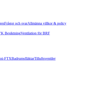
gen
Frågor och svar
Allmänna villkor & policy
K Besiktning
Ventilation för BRF
ni-FTX
Badrumsfläktar
Tilluftsventiler