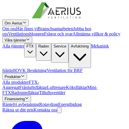
Om Aerius
Om oss
Här finns vi
Branschsamarbeten
Jobba hos
oss
Ventilationsbloggen
Frågor och svar
Allmänna villkor & policy
Våra tjänster
Alla tjänster
Mekanisk
FTX
Radon
Service
Avfuktning
frånluft
OVK Besiktning
Ventilation för BRF
Produkter
Alla produkter
FTX-
Aggregat
Frånluftsfläktar
Luftrenare
Köksfläktar
Mini-
FTX
Badrumsfläktar
Tilluftsventiler
Finansiering
Räntefri avbetalning
Rotavdrag
Energibidrag
Räkna ut ditt pris
Kontakta oss