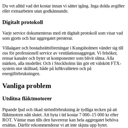
Du vet alltid vad det kostar innan vi sätter igång. Inga dolda avgifter
eller extraarbeten utan godkännande.
Digitalt protokoll
Varje service dokumenteras med ett digitalt protokoll som visar vad
som gjorts och hur aggregatet presterar.
Villaägare och bostadsrättsföreningar i Kungsholmen vänder sig till
oss för professionell service av ventilationsaggregat. Vi felsöker,
rensar kanaler och byter ut komponenter som blivit slitna. Alla
märken, alla modeller. Och i Stockholms län gör ett välskött FTX-
system stor skillnad, både på luftkvaliteten och på
energiförbrukningen.
Vanliga problem
Utslitna fläktmotorer
Pipande ljud och ökad strömförbrukning är tydliga tecken på att
fläktmotorn nått slutet. Att byta i tid kostar 7 000–15 000 kr efter
ROT. Väntar man tills den havererar kan hela aggregatet behöva
ersättas. Därför rekommenderar vi att inte skjuta upp bytet.