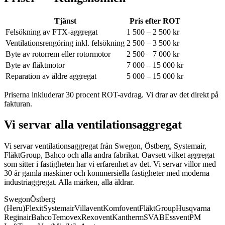
Tjänst
Pris efter ROT
Felsökning av FTX-aggregat
1 500 – 2 500 kr
Ventilationsrengöring inkl. felsökning
2 500 – 3 500 kr
Byte av rotorrem eller rotormotor
2 500 – 7 000 kr
Byte av fläktmotor
7 000 – 15 000 kr
Reparation av äldre aggregat
5 000 – 15 000 kr
Priserna inkluderar 30 procent ROT-avdrag. Vi drar av det direkt på
fakturan.
Vi servar alla ventilationsaggregat
Vi servar ventilationsaggregat från Swegon, Östberg, Systemair,
FläktGroup, Bahco och alla andra fabrikat.
Oavsett vilket aggregat
som sitter i fastigheten har vi erfarenhet av det. Vi servar villor med
30 år gamla maskiner och kommersiella fastigheter med moderna
industriaggregat. Alla märken, alla åldrar.
Swegon
Östberg
(Heru)
Flexit
Systemair
Villavent
Komfovent
FläktGroup
Husqvarna
Reginair
Bahco
Temovex
Rexovent
Kantherm
SVAB
Essvent
PM