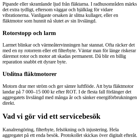
Pipande eller skramlande ljud från fläktarna. I radhusområden märks
det extra tydligt, eftersom väggar och bjälklag för vidare
vibrationerna. Vanligaste orsaken är slitna kullager, eller en
fläktmotor som hunnit nå slutet av sin livslängd.
Rotorstopp och larm
Larmet blinkar och värmeåtervinningen har stannat. Ofta räcker det
med en ny rotorrem eller ett filterbyte. Väntar man för länge riskerar
däremot rotor och motor att skadas permanent. Då blir en billig
reparation snabbt ett dyrare byte.
Utslitna fläktmotorer
Motorn drar mer ström och ger sämre luftflöde. Att byta fläktmotor
landar på 7 000–15 000 kr efter ROT. I de flesta fall förlänger det
aggregatets livslängd med många år och sänker energiförbrukningen
direkt.
Vad vi gör vid ett servicebesök
Kanalrengöring, filterbyte, felsökning och injustering. Hela
aggregatet på ett enda besök. Protokollet skickas över digitalt efteråt.