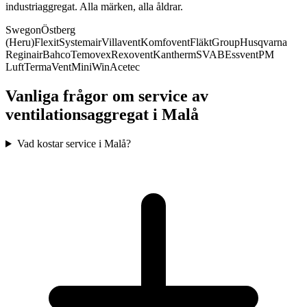
industriaggregat. Alla märken, alla åldrar.
Swegon
Östberg
(Heru)
Flexit
Systemair
Villavent
Komfovent
FläktGroup
Husqvarna
Reginair
Bahco
Temovex
Rexovent
Kantherm
SVAB
Essvent
PM
Luft
TermaVent
MiniWin
Acetec
Vanliga frågor om service av
ventilationsaggregat i
Malå
Vad kostar service i Malå?