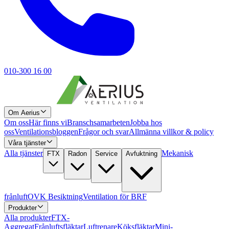
010-300 16 00
Om Aerius
Om oss
Här finns vi
Branschsamarbeten
Jobba hos
oss
Ventilationsbloggen
Frågor och svar
Allmänna villkor & policy
Våra tjänster
Alla tjänster
Mekanisk
FTX
Radon
Service
Avfuktning
frånluft
OVK Besiktning
Ventilation för BRF
Produkter
Alla produkter
FTX-
Aggregat
Frånluftsfläktar
Luftrenare
Köksfläktar
Mini-