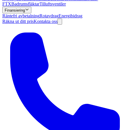
FTX
Badrumsfläktar
Tilluftsventiler
Finansiering
Räntefri avbetalning
Rotavdrag
Energibidrag
Räkna ut ditt pris
Kontakta oss