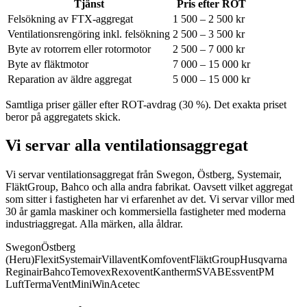
Tjänst
Pris efter ROT
Felsökning av FTX-aggregat
1 500 – 2 500 kr
Ventilationsrengöring inkl. felsökning
2 500 – 3 500 kr
Byte av rotorrem eller rotormotor
2 500 – 7 000 kr
Byte av fläktmotor
7 000 – 15 000 kr
Reparation av äldre aggregat
5 000 – 15 000 kr
Samtliga priser gäller efter ROT-avdrag (30 %). Det exakta priset
beror på aggregatets skick.
Vi servar alla ventilationsaggregat
Vi servar ventilationsaggregat från Swegon, Östberg, Systemair,
FläktGroup, Bahco och alla andra fabrikat.
Oavsett vilket aggregat
som sitter i fastigheten har vi erfarenhet av det. Vi servar villor med
30 år gamla maskiner och kommersiella fastigheter med moderna
industriaggregat. Alla märken, alla åldrar.
Swegon
Östberg
(Heru)
Flexit
Systemair
Villavent
Komfovent
FläktGroup
Husqvarna
Reginair
Bahco
Temovex
Rexovent
Kantherm
SVAB
Essvent
PM
Luft
TermaVent
MiniWin
Acetec