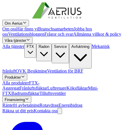
Om Aerius
Om oss
Här finns vi
Branschsamarbeten
Jobba hos
oss
Ventilationsbloggen
Frågor och svar
Allmänna villkor & policy
Våra tjänster
Alla tjänster
Mekanisk
FTX
Radon
Service
Avfuktning
frånluft
OVK Besiktning
Ventilation för BRF
Produkter
Alla produkter
FTX-
Aggregat
Frånluftsfläktar
Luftrenare
Köksfläktar
Mini-
FTX
Badrumsfläktar
Tilluftsventiler
Finansiering
Räntefri avbetalning
Rotavdrag
Energibidrag
Räkna ut ditt pris
Kontakta oss