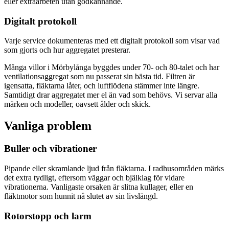
eller extraarbeten utan godkännande.
Digitalt protokoll
Varje service dokumenteras med ett digitalt protokoll som visar vad
som gjorts och hur aggregatet presterar.
Många villor i Mörbylånga byggdes under 70- och 80-talet och har
ventilationsaggregat som nu passerat sin bästa tid. Filtren är
igensatta, fläktarna låter, och luftflödena stämmer inte längre.
Samtidigt drar aggregatet mer el än vad som behövs. Vi servar alla
märken och modeller, oavsett ålder och skick.
Vanliga problem
Buller och vibrationer
Pipande eller skramlande ljud från fläktarna. I radhusområden märks
det extra tydligt, eftersom väggar och bjälklag för vidare
vibrationerna. Vanligaste orsaken är slitna kullager, eller en
fläktmotor som hunnit nå slutet av sin livslängd.
Rotorstopp och larm