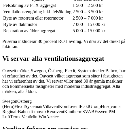
Felsökning av FTX-aggregat
1 500 – 2 500 kr
Ventilationsrengöring inkl. felsökning
2 500 – 3 500 kr
Byte av rotorrem eller rotormotor
2 500 – 7 000 kr
Byte av fläktmotor
7 000 – 15 000 kr
Reparation av äldre aggregat
5 000 – 15 000 kr
Priserna inkluderar 30 procent ROT-avdrag. Vi drar av det direkt på
fakturan.
Vi servar alla ventilationsaggregat
Oavsett märke, Swegon, Östberg, Flexit, Systemair eller Bahco, har
vi erfarenhet av det.
Oavsett vilket aggregat som sitter i fastigheten
har vi erfarenhet av det. Vi servar villor med 30 år gamla maskiner
och kommersiella fastigheter med moderna industriaggregat. Alla
märken, alla åldrar.
Swegon
Östberg
(Heru)
Flexit
Systemair
Villavent
Komfovent
FläktGroup
Husqvarna
Reginair
Bahco
Temovex
Rexovent
Kantherm
SVAB
Essvent
PM
Luft
TermaVent
MiniWin
Acetec