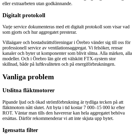
eller extraarbeten utan godkännande.
Digitalt protokoll
Varje service dokumenteras med ett digitalt protokoll som visar vad
som gjorts och hur aggregatet presterar.
Villaägare och bostadsrättsföreningar i Örebro vänder sig till oss för
professionell service av ventilationsaggregat. Vi felsöker, rensar
kanaler och byter ut komponenter som blivit slitna. Alla märken, alla
modeller. Och i Örebro län gör ett välskött FTX-system stor
skillnad, både på luftkvaliteten och på energiförbrukningen.
Vanliga problem
Utslitna fläktmotorer
Pipande ljud och ökad strömförbrukning är tydliga tecken på att
fläktmotorn nått slutet. Att byta i tid kostar 7 000–15 000 kr efter
ROT. Väntar man tills den havererar kan hela aggregatet behöva
ersättas. Därför rekommenderar vi att inte skjuta upp bytet.
Igensatta filter