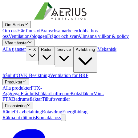
Om Aerius
Om oss
Här finns vi
Branschsamarbeten
Jobba hos
oss
Ventilationsbloggen
Frågor och svar
Allmänna villkor & policy
Våra tjänster
Alla tjänster
Mekanisk
FTX
Radon
Service
Avfuktning
frånluft
OVK Besiktning
Ventilation för BRF
Produkter
Alla produkter
FTX-
Aggregat
Frånluftsfläktar
Luftrenare
Köksfläktar
Mini-
FTX
Badrumsfläktar
Tilluftsventiler
Finansiering
Räntefri avbetalning
Rotavdrag
Energibidrag
Räkna ut ditt pris
Kontakta oss