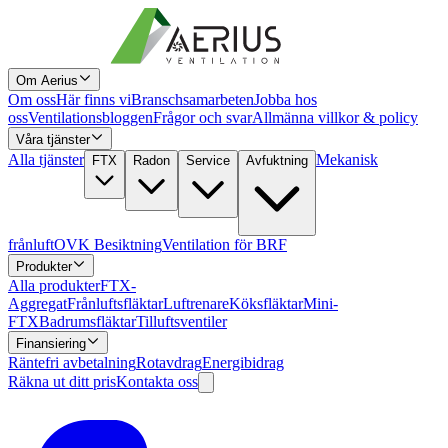
Om Aerius
Om oss
Här finns vi
Branschsamarbeten
Jobba hos
oss
Ventilationsbloggen
Frågor och svar
Allmänna villkor & policy
Våra tjänster
Alla tjänster
Mekanisk
FTX
Radon
Service
Avfuktning
frånluft
OVK Besiktning
Ventilation för BRF
Produkter
Alla produkter
FTX-
Aggregat
Frånluftsfläktar
Luftrenare
Köksfläktar
Mini-
FTX
Badrumsfläktar
Tilluftsventiler
Finansiering
Räntefri avbetalning
Rotavdrag
Energibidrag
Räkna ut ditt pris
Kontakta oss