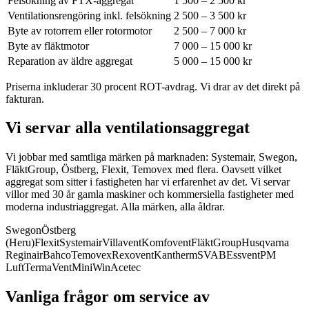
Felsökning av FTX-aggregat
1 500 – 2 500 kr
Ventilationsrengöring inkl. felsökning
2 500 – 3 500 kr
Byte av rotorrem eller rotormotor
2 500 – 7 000 kr
Byte av fläktmotor
7 000 – 15 000 kr
Reparation av äldre aggregat
5 000 – 15 000 kr
Priserna inkluderar 30 procent ROT-avdrag. Vi drar av det direkt på
fakturan.
Vi servar alla ventilationsaggregat
Vi jobbar med samtliga märken på marknaden: Systemair, Swegon,
FläktGroup, Östberg, Flexit, Temovex med flera.
Oavsett vilket
aggregat som sitter i fastigheten har vi erfarenhet av det. Vi servar
villor med 30 år gamla maskiner och kommersiella fastigheter med
moderna industriaggregat. Alla märken, alla åldrar.
Swegon
Östberg
(Heru)
Flexit
Systemair
Villavent
Komfovent
FläktGroup
Husqvarna
Reginair
Bahco
Temovex
Rexovent
Kantherm
SVAB
Essvent
PM
Luft
TermaVent
MiniWin
Acetec
Vanliga frågor om service av