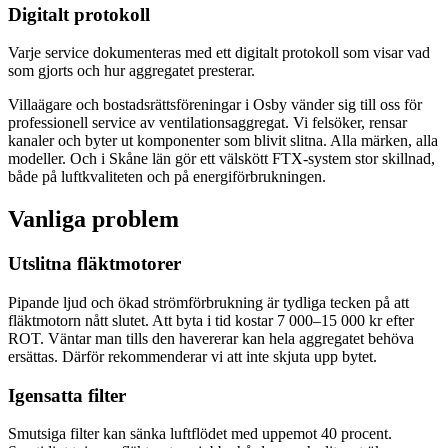
Digitalt protokoll
Varje service dokumenteras med ett digitalt protokoll som visar vad
som gjorts och hur aggregatet presterar.
Villaägare och bostadsrättsföreningar i Osby vänder sig till oss för
professionell service av ventilationsaggregat. Vi felsöker, rensar
kanaler och byter ut komponenter som blivit slitna. Alla märken, alla
modeller. Och i Skåne län gör ett välskött FTX-system stor skillnad,
både på luftkvaliteten och på energiförbrukningen.
Vanliga problem
Utslitna fläktmotorer
Pipande ljud och ökad strömförbrukning är tydliga tecken på att
fläktmotorn nått slutet. Att byta i tid kostar 7 000–15 000 kr efter
ROT. Väntar man tills den havererar kan hela aggregatet behöva
ersättas. Därför rekommenderar vi att inte skjuta upp bytet.
Igensatta filter
Smutsiga filter kan sänka luftflödet med uppemot 40 procent.