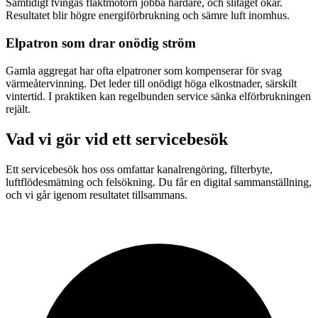
Samtidigt tvingas fläktmotorn jobba hårdare, och slitaget ökar.
Resultatet blir högre energiförbrukning och sämre luft inomhus.
Elpatron som drar onödig ström
Gamla aggregat har ofta elpatroner som kompenserar för svag
värmeåtervinning. Det leder till onödigt höga elkostnader, särskilt
vintertid. I praktiken kan regelbunden service sänka elförbrukningen
rejält.
Vad vi gör vid ett servicebesök
Ett servicebesök hos oss omfattar kanalrengöring, filterbyte,
luftflödesmätning och felsökning. Du får en digital sammanställning,
och vi går igenom resultatet tillsammans.