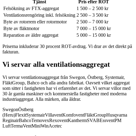
Tjänst
Pris efter ROT
Felsökning av FTX-aggregat
1 500 – 2 500 kr
Ventilationsrengöring inkl. felsökning
2 500 – 3 500 kr
Byte av rotorrem eller rotormotor
2 500 – 7 000 kr
Byte av fläktmotor
7 000 – 15 000 kr
Reparation av äldre aggregat
5 000 – 15 000 kr
Priserna inkluderar 30 procent ROT-avdrag. Vi drar av det direkt på
fakturan.
Vi servar alla ventilationsaggregat
Vi servar ventilationsaggregat från Swegon, Östberg, Systemair,
FläktGroup, Bahco och alla andra fabrikat.
Oavsett vilket aggregat
som sitter i fastigheten har vi erfarenhet av det. Vi servar villor med
30 år gamla maskiner och kommersiella fastigheter med moderna
industriaggregat. Alla märken, alla åldrar.
Swegon
Östberg
(Heru)
Flexit
Systemair
Villavent
Komfovent
FläktGroup
Husqvarna
Reginair
Bahco
Temovex
Rexovent
Kantherm
SVAB
Essvent
PM
Luft
TermaVent
MiniWin
Acetec