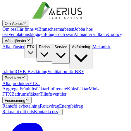
Om Aerius
Om oss
Här finns vi
Branschsamarbeten
Jobba hos
oss
Ventilationsbloggen
Frågor och svar
Allmänna villkor & policy
Våra tjänster
Alla tjänster
Mekanisk
FTX
Radon
Service
Avfuktning
frånluft
OVK Besiktning
Ventilation för BRF
Produkter
Alla produkter
FTX-
Aggregat
Frånluftsfläktar
Luftrenare
Köksfläktar
Mini-
FTX
Badrumsfläktar
Tilluftsventiler
Finansiering
Räntefri avbetalning
Rotavdrag
Energibidrag
Räkna ut ditt pris
Kontakta oss