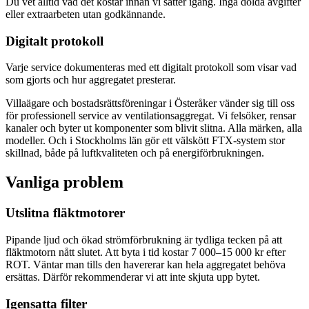
Du vet alltid vad det kostar innan vi sätter igång. Inga dolda avgifter
eller extraarbeten utan godkännande.
Digitalt protokoll
Varje service dokumenteras med ett digitalt protokoll som visar vad
som gjorts och hur aggregatet presterar.
Villaägare och bostadsrättsföreningar i Österåker vänder sig till oss
för professionell service av ventilationsaggregat. Vi felsöker, rensar
kanaler och byter ut komponenter som blivit slitna. Alla märken, alla
modeller. Och i Stockholms län gör ett välskött FTX-system stor
skillnad, både på luftkvaliteten och på energiförbrukningen.
Vanliga problem
Utslitna fläktmotorer
Pipande ljud och ökad strömförbrukning är tydliga tecken på att
fläktmotorn nått slutet. Att byta i tid kostar 7 000–15 000 kr efter
ROT. Väntar man tills den havererar kan hela aggregatet behöva
ersättas. Därför rekommenderar vi att inte skjuta upp bytet.
Igensatta filter