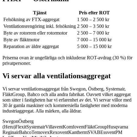
Tjänst
Pris efter ROT
Felsökning av FTX-aggregat
1 500 – 2 500 kr
Ventilationsrengöring inkl. felsökning
2 500 – 3 500 kr
Byte av rotorrem eller rotormotor
2 500 – 7 000 kr
Byte av fläktmotor
7 000 – 15 000 kr
Reparation av äldre aggregat
5 000 – 15 000 kr
Priserna ovan är ungefärliga och inkluderar ROT-avdrag (30 %) för
privatpersoner.
Vi servar alla ventilationsaggregat
Vi servar ventilationsaggregat från Swegon, Östberg, Systemair,
FläktGroup, Bahco och alla andra fabrikat.
Oavsett vilket aggregat
som sitter i fastigheten har vi erfarenhet av det. Vi servar villor med
30 år gamla maskiner och kommersiella fastigheter med moderna
industriaggregat. Alla märken, alla åldrar.
Swegon
Östberg
(Heru)
Flexit
Systemair
Villavent
Komfovent
FläktGroup
Husqvarna
Reginair
Bahco
Temovex
Rexovent
Kantherm
SVAB
Essvent
PM