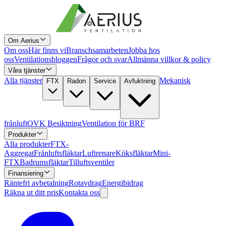
Om Aerius
Om oss
Här finns vi
Branschsamarbeten
Jobba hos
oss
Ventilationsbloggen
Frågor och svar
Allmänna villkor & policy
Våra tjänster
Alla tjänster
Mekanisk
FTX
Radon
Service
Avfuktning
frånluft
OVK Besiktning
Ventilation för BRF
Produkter
Alla produkter
FTX-
Aggregat
Frånluftsfläktar
Luftrenare
Köksfläktar
Mini-
FTX
Badrumsfläktar
Tilluftsventiler
Finansiering
Räntefri avbetalning
Rotavdrag
Energibidrag
Räkna ut ditt pris
Kontakta oss