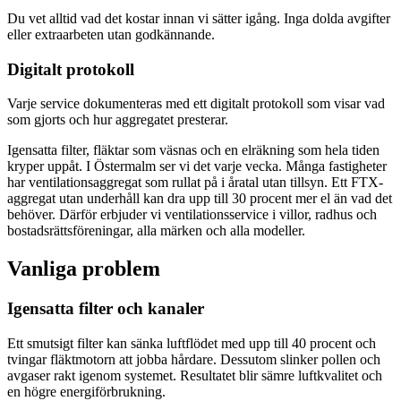
Du vet alltid vad det kostar innan vi sätter igång. Inga dolda avgifter
eller extraarbeten utan godkännande.
Digitalt protokoll
Varje service dokumenteras med ett digitalt protokoll som visar vad
som gjorts och hur aggregatet presterar.
Igensatta filter, fläktar som väsnas och en elräkning som hela tiden
kryper uppåt. I Östermalm ser vi det varje vecka. Många fastigheter
har ventilationsaggregat som rullat på i åratal utan tillsyn. Ett FTX-
aggregat utan underhåll kan dra upp till 30 procent mer el än vad det
behöver. Därför erbjuder vi ventilationsservice i villor, radhus och
bostadsrättsföreningar, alla märken och alla modeller.
Vanliga problem
Igensatta filter och kanaler
Ett smutsigt filter kan sänka luftflödet med upp till 40 procent och
tvingar fläktmotorn att jobba hårdare. Dessutom slinker pollen och
avgaser rakt igenom systemet. Resultatet blir sämre luftkvalitet och
en högre energiförbrukning.