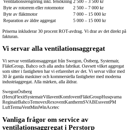
Ventilationsrengöring inkl. felsökning
2 500 – 3 500 kr
Byte av rotorrem eller rotormotor
2 500 – 7 000 kr
Byte av fläktmotor
7 000 – 15 000 kr
Reparation av äldre aggregat
5 000 – 15 000 kr
Priserna inkluderar 30 procent ROT-avdrag. Vi drar av det direkt på
fakturan.
Vi servar alla ventilationsaggregat
Vi servar ventilationsaggregat från Swegon, Östberg, Systemair,
FläktGroup, Bahco och alla andra fabrikat.
Oavsett vilket aggregat
som sitter i fastigheten har vi erfarenhet av det. Vi servar villor med
30 år gamla maskiner och kommersiella fastigheter med moderna
industriaggregat. Alla märken, alla åldrar.
Swegon
Östberg
(Heru)
Flexit
Systemair
Villavent
Komfovent
FläktGroup
Husqvarna
Reginair
Bahco
Temovex
Rexovent
Kantherm
SVAB
Essvent
PM
Luft
TermaVent
MiniWin
Acetec
Vanliga frågor om service av
ventilationsaggregat i
Perstorp