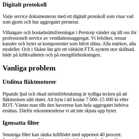
Digitalt protokoll
Varje service dokumenteras med ett digitalt protokoll som visar vad
som gjorts och hur aggregatet presterar.
Villaägare och bostadsrättsföreningar i Perstorp vänder sig till oss för
professionell service av ventilationsaggregat. Vi felsöker, rensar
kanaler och byter ut komponenter som blivit slitna. Alla märken, alla
modeller. Och i Skåne län gör ett välskött FTX-system stor skillnad,
både på luftkvaliteten och på energiförbrukningen.
Vanliga problem
Utslitna fläktmotorer
Pipande ljud och ökad strömförbrukning är tydliga tecken på att
fläktmotorn nått slutet. Att byta i tid kostar 7 000–15 000 kr efter
ROT. Väntar man tills den havererar kan hela aggregatet behöva
ersättas. Därför rekommenderar vi att inte skjuta upp bytet.
Igensatta filter
Smutsiga filter kan sänka luftflödet med uppemot 40 procent.