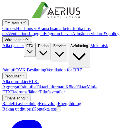
Om Aerius
Om oss
Här finns vi
Branschsamarbeten
Jobba hos
oss
Ventilationsbloggen
Frågor och svar
Allmänna villkor & policy
Våra tjänster
Alla tjänster
Mekanisk
FTX
Radon
Service
Avfuktning
frånluft
OVK Besiktning
Ventilation för BRF
Produkter
Alla produkter
FTX-
Aggregat
Frånluftsfläktar
Luftrenare
Köksfläktar
Mini-
FTX
Badrumsfläktar
Tilluftsventiler
Finansiering
Räntefri avbetalning
Rotavdrag
Energibidrag
Räkna ut ditt pris
Kontakta oss