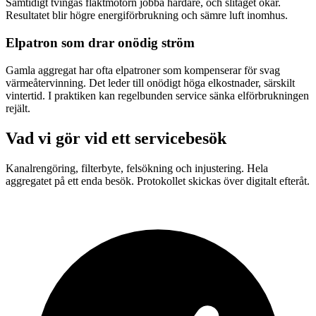
Samtidigt tvingas fläktmotorn jobba hårdare, och slitaget ökar.
Resultatet blir högre energiförbrukning och sämre luft inomhus.
Elpatron som drar onödig ström
Gamla aggregat har ofta elpatroner som kompenserar för svag
värmeåtervinning. Det leder till onödigt höga elkostnader, särskilt
vintertid. I praktiken kan regelbunden service sänka elförbrukningen
rejält.
Vad vi gör vid ett servicebesök
Kanalrengöring, filterbyte, felsökning och injustering. Hela
aggregatet på ett enda besök. Protokollet skickas över digitalt efteråt.