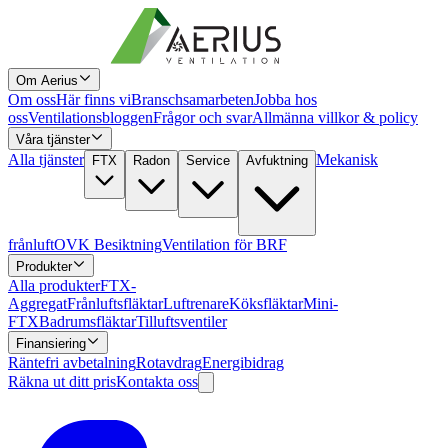
Om Aerius
Om oss
Här finns vi
Branschsamarbeten
Jobba hos
oss
Ventilationsbloggen
Frågor och svar
Allmänna villkor & policy
Våra tjänster
Alla tjänster
Mekanisk
FTX
Radon
Service
Avfuktning
frånluft
OVK Besiktning
Ventilation för BRF
Produkter
Alla produkter
FTX-
Aggregat
Frånluftsfläktar
Luftrenare
Köksfläktar
Mini-
FTX
Badrumsfläktar
Tilluftsventiler
Finansiering
Räntefri avbetalning
Rotavdrag
Energibidrag
Räkna ut ditt pris
Kontakta oss