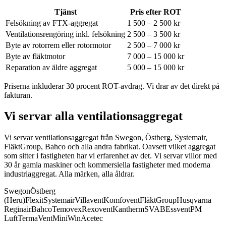
Tjänst
Pris efter ROT
Felsökning av FTX-aggregat
1 500 – 2 500 kr
Ventilationsrengöring inkl. felsökning
2 500 – 3 500 kr
Byte av rotorrem eller rotormotor
2 500 – 7 000 kr
Byte av fläktmotor
7 000 – 15 000 kr
Reparation av äldre aggregat
5 000 – 15 000 kr
Priserna inkluderar 30 procent ROT-avdrag. Vi drar av det direkt på
fakturan.
Vi servar alla ventilationsaggregat
Vi servar ventilationsaggregat från Swegon, Östberg, Systemair,
FläktGroup, Bahco och alla andra fabrikat.
Oavsett vilket aggregat
som sitter i fastigheten har vi erfarenhet av det. Vi servar villor med
30 år gamla maskiner och kommersiella fastigheter med moderna
industriaggregat. Alla märken, alla åldrar.
Swegon
Östberg
(Heru)
Flexit
Systemair
Villavent
Komfovent
FläktGroup
Husqvarna
Reginair
Bahco
Temovex
Rexovent
Kantherm
SVAB
Essvent
PM
Luft
TermaVent
MiniWin
Acetec