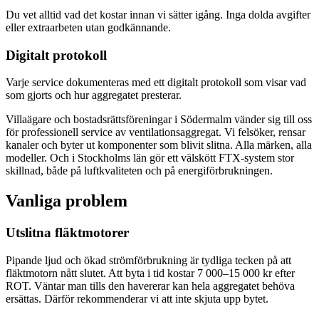
Du vet alltid vad det kostar innan vi sätter igång. Inga dolda avgifter
eller extraarbeten utan godkännande.
Digitalt protokoll
Varje service dokumenteras med ett digitalt protokoll som visar vad
som gjorts och hur aggregatet presterar.
Villaägare och bostadsrättsföreningar i Södermalm vänder sig till oss
för professionell service av ventilationsaggregat. Vi felsöker, rensar
kanaler och byter ut komponenter som blivit slitna. Alla märken, alla
modeller. Och i Stockholms län gör ett välskött FTX-system stor
skillnad, både på luftkvaliteten och på energiförbrukningen.
Vanliga problem
Utslitna fläktmotorer
Pipande ljud och ökad strömförbrukning är tydliga tecken på att
fläktmotorn nått slutet. Att byta i tid kostar 7 000–15 000 kr efter
ROT. Väntar man tills den havererar kan hela aggregatet behöva
ersättas. Därför rekommenderar vi att inte skjuta upp bytet.