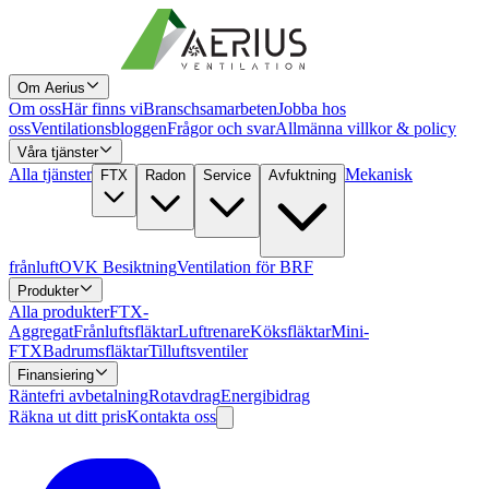
Om Aerius
Om oss
Här finns vi
Branschsamarbeten
Jobba hos
oss
Ventilationsbloggen
Frågor och svar
Allmänna villkor & policy
Våra tjänster
Alla tjänster
Mekanisk
FTX
Radon
Service
Avfuktning
frånluft
OVK Besiktning
Ventilation för BRF
Produkter
Alla produkter
FTX-
Aggregat
Frånluftsfläktar
Luftrenare
Köksfläktar
Mini-
FTX
Badrumsfläktar
Tilluftsventiler
Finansiering
Räntefri avbetalning
Rotavdrag
Energibidrag
Räkna ut ditt pris
Kontakta oss