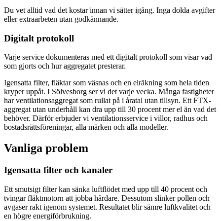
Du vet alltid vad det kostar innan vi sätter igång. Inga dolda avgifter
eller extraarbeten utan godkännande.
Digitalt protokoll
Varje service dokumenteras med ett digitalt protokoll som visar vad
som gjorts och hur aggregatet presterar.
Igensatta filter, fläktar som väsnas och en elräkning som hela tiden
kryper uppåt. I Sölvesborg ser vi det varje vecka. Många fastigheter
har ventilationsaggregat som rullat på i åratal utan tillsyn. Ett FTX-
aggregat utan underhåll kan dra upp till 30 procent mer el än vad det
behöver. Därför erbjuder vi ventilationsservice i villor, radhus och
bostadsrättsföreningar, alla märken och alla modeller.
Vanliga problem
Igensatta filter och kanaler
Ett smutsigt filter kan sänka luftflödet med upp till 40 procent och
tvingar fläktmotorn att jobba hårdare. Dessutom slinker pollen och
avgaser rakt igenom systemet. Resultatet blir sämre luftkvalitet och
en högre energiförbrukning.