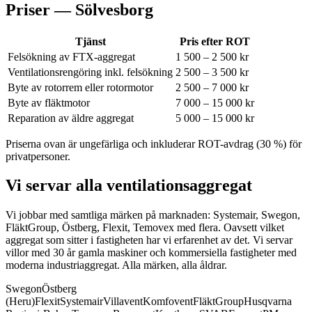
Priser —
Sölvesborg
Tjänst
Pris efter ROT
Felsökning av FTX-aggregat
1 500 – 2 500 kr
Ventilationsrengöring inkl. felsökning
2 500 – 3 500 kr
Byte av rotorrem eller rotormotor
2 500 – 7 000 kr
Byte av fläktmotor
7 000 – 15 000 kr
Reparation av äldre aggregat
5 000 – 15 000 kr
Priserna ovan är ungefärliga och inkluderar ROT-avdrag (30 %) för
privatpersoner.
Vi servar alla ventilationsaggregat
Vi jobbar med samtliga märken på marknaden: Systemair, Swegon,
FläktGroup, Östberg, Flexit, Temovex med flera.
Oavsett vilket
aggregat som sitter i fastigheten har vi erfarenhet av det. Vi servar
villor med 30 år gamla maskiner och kommersiella fastigheter med
moderna industriaggregat. Alla märken, alla åldrar.
Swegon
Östberg
(Heru)
Flexit
Systemair
Villavent
Komfovent
FläktGroup
Husqvarna