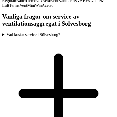
Reginair
Bahco
Temovex
Rexovent
Kantherm
SVAB
Essvent
PM
Luft
TermaVent
MiniWin
Acetec
Vanliga frågor om service av
ventilationsaggregat i
Sölvesborg
Vad kostar service i Sölvesborg?