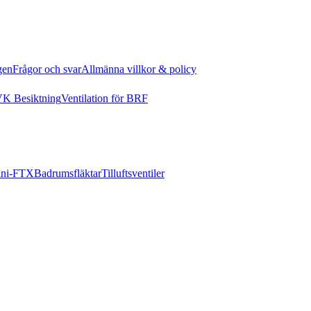
gen
Frågor och svar
Allmänna villkor & policy
K Besiktning
Ventilation för BRF
ni-FTX
Badrumsfläktar
Tilluftsventiler