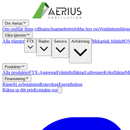
Om Aerius
Om oss
Här finns vi
Branschsamarbeten
Jobba hos oss
Ventilationsblog
Våra tjänster
Alla tjänster
Mekanisk frånluft
OV
FTX
Radon
Service
Avfuktning
Produkter
Alla produkter
FTX-Aggregat
Frånluftsfläktar
Luftrenare
Köksfläktar
Mi
Finansiering
Räntefri avbetalning
Rotavdrag
Energibidrag
Räkna ut ditt pris
Kontakta oss