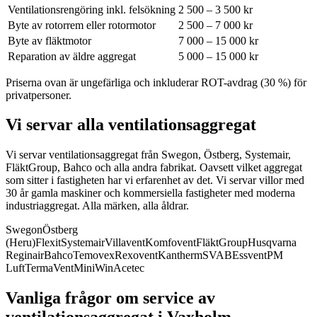
Ventilationsrengöring inkl. felsökning
2 500 – 3 500 kr
Byte av rotorrem eller rotormotor
2 500 – 7 000 kr
Byte av fläktmotor
7 000 – 15 000 kr
Reparation av äldre aggregat
5 000 – 15 000 kr
Priserna ovan är ungefärliga och inkluderar ROT-avdrag (30 %) för
privatpersoner.
Vi servar alla ventilationsaggregat
Vi servar ventilationsaggregat från Swegon, Östberg, Systemair,
FläktGroup, Bahco och alla andra fabrikat.
Oavsett vilket aggregat
som sitter i fastigheten har vi erfarenhet av det. Vi servar villor med
30 år gamla maskiner och kommersiella fastigheter med moderna
industriaggregat. Alla märken, alla åldrar.
Swegon
Östberg
(Heru)
Flexit
Systemair
Villavent
Komfovent
FläktGroup
Husqvarna
Reginair
Bahco
Temovex
Rexovent
Kantherm
SVAB
Essvent
PM
Luft
TermaVent
MiniWin
Acetec
Vanliga frågor om service av