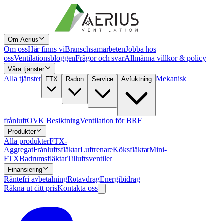
Om Aerius
Om oss
Här finns vi
Branschsamarbeten
Jobba hos
oss
Ventilationsbloggen
Frågor och svar
Allmänna villkor & policy
Våra tjänster
Alla tjänster
Mekanisk
FTX
Radon
Service
Avfuktning
frånluft
OVK Besiktning
Ventilation för BRF
Produkter
Alla produkter
FTX-
Aggregat
Frånluftsfläktar
Luftrenare
Köksfläktar
Mini-
FTX
Badrumsfläktar
Tilluftsventiler
Finansiering
Räntefri avbetalning
Rotavdrag
Energibidrag
Räkna ut ditt pris
Kontakta oss