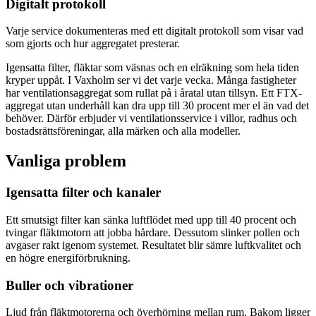
Digitalt protokoll
Varje service dokumenteras med ett digitalt protokoll som visar vad
som gjorts och hur aggregatet presterar.
Igensatta filter, fläktar som väsnas och en elräkning som hela tiden
kryper uppåt. I Vaxholm ser vi det varje vecka. Många fastigheter
har ventilationsaggregat som rullat på i åratal utan tillsyn. Ett FTX-
aggregat utan underhåll kan dra upp till 30 procent mer el än vad det
behöver. Därför erbjuder vi ventilationsservice i villor, radhus och
bostadsrättsföreningar, alla märken och alla modeller.
Vanliga problem
Igensatta filter och kanaler
Ett smutsigt filter kan sänka luftflödet med upp till 40 procent och
tvingar fläktmotorn att jobba hårdare. Dessutom slinker pollen och
avgaser rakt igenom systemet. Resultatet blir sämre luftkvalitet och
en högre energiförbrukning.
Buller och vibrationer
Ljud från fläktmotorerna och överhörning mellan rum. Bakom ligger