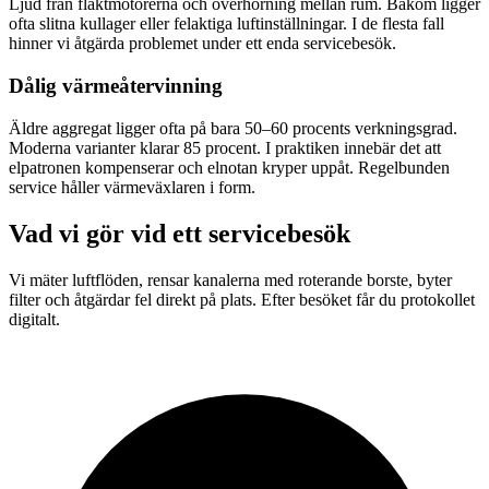
Ljud från fläktmotorerna och överhörning mellan rum. Bakom ligger
ofta slitna kullager eller felaktiga luftinställningar. I de flesta fall
hinner vi åtgärda problemet under ett enda servicebesök.
Dålig värmeåtervinning
Äldre aggregat ligger ofta på bara 50–60 procents verkningsgrad.
Moderna varianter klarar 85 procent. I praktiken innebär det att
elpatronen kompenserar och elnotan kryper uppåt. Regelbunden
service håller värmeväxlaren i form.
Vad vi gör vid ett servicebesök
Vi mäter luftflöden, rensar kanalerna med roterande borste, byter
filter och åtgärdar fel direkt på plats. Efter besöket får du protokollet
digitalt.