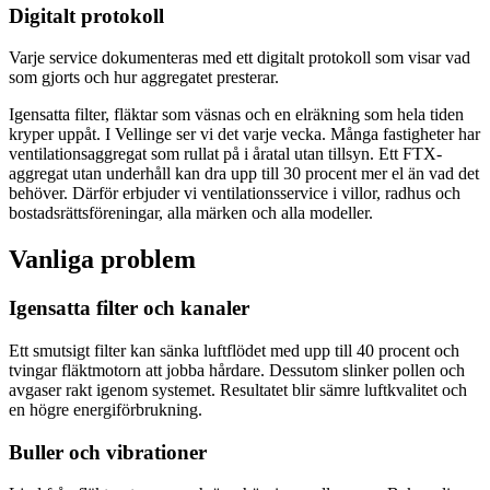
Digitalt protokoll
Varje service dokumenteras med ett digitalt protokoll som visar vad
som gjorts och hur aggregatet presterar.
Igensatta filter, fläktar som väsnas och en elräkning som hela tiden
kryper uppåt. I Vellinge ser vi det varje vecka. Många fastigheter har
ventilationsaggregat som rullat på i åratal utan tillsyn. Ett FTX-
aggregat utan underhåll kan dra upp till 30 procent mer el än vad det
behöver. Därför erbjuder vi ventilationsservice i villor, radhus och
bostadsrättsföreningar, alla märken och alla modeller.
Vanliga problem
Igensatta filter och kanaler
Ett smutsigt filter kan sänka luftflödet med upp till 40 procent och
tvingar fläktmotorn att jobba hårdare. Dessutom slinker pollen och
avgaser rakt igenom systemet. Resultatet blir sämre luftkvalitet och
en högre energiförbrukning.
Buller och vibrationer