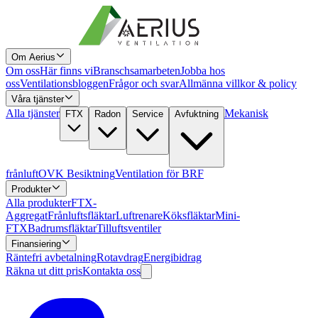
Om Aerius
Om oss
Här finns vi
Branschsamarbeten
Jobba hos
oss
Ventilationsbloggen
Frågor och svar
Allmänna villkor & policy
Våra tjänster
Alla tjänster
Mekanisk
FTX
Radon
Service
Avfuktning
frånluft
OVK Besiktning
Ventilation för BRF
Produkter
Alla produkter
FTX-
Aggregat
Frånluftsfläktar
Luftrenare
Köksfläktar
Mini-
FTX
Badrumsfläktar
Tilluftsventiler
Finansiering
Räntefri avbetalning
Rotavdrag
Energibidrag
Räkna ut ditt pris
Kontakta oss