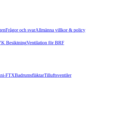
gen
Frågor och svar
Allmänna villkor & policy
K Besiktning
Ventilation för BRF
ni-FTX
Badrumsfläktar
Tilluftsventiler