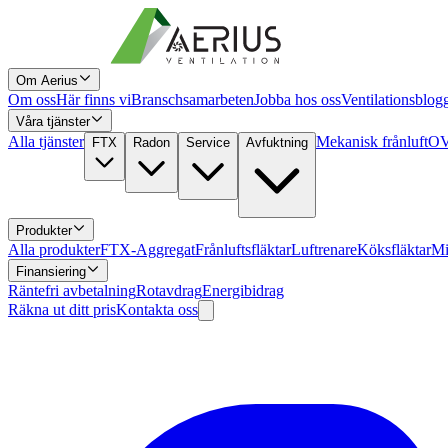
Om Aerius
Om oss
Här finns vi
Branschsamarbeten
Jobba hos oss
Ventilationsblog
Våra tjänster
Alla tjänster
Mekanisk frånluft
OV
FTX
Radon
Service
Avfuktning
Produkter
Alla produkter
FTX-Aggregat
Frånluftsfläktar
Luftrenare
Köksfläktar
Mi
Finansiering
Räntefri avbetalning
Rotavdrag
Energibidrag
Räkna ut ditt pris
Kontakta oss