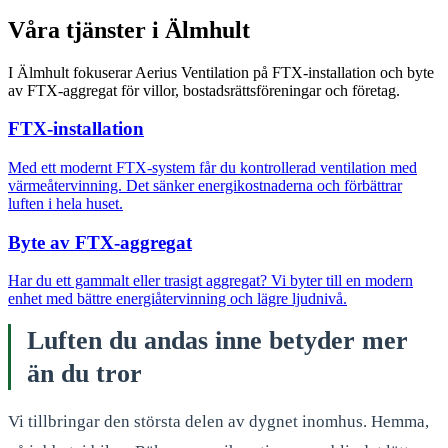
Våra tjänster i Älmhult
I Älmhult fokuserar Aerius Ventilation på FTX-installation och byte
av FTX-aggregat för villor, bostadsrättsföreningar och företag.
FTX-installation
Med ett modernt FTX-system får du kontrollerad ventilation med
värmeåtervinning. Det sänker energikostnaderna och förbättrar
luften i hela huset.
Byte av FTX-aggregat
Har du ett gammalt eller trasigt aggregat? Vi byter till en modern
enhet med bättre energiåtervinning och lägre ljudnivå.
Luften du andas inne betyder mer
än du tror
Vi tillbringar den största delen av dygnet inomhus. Hemma,