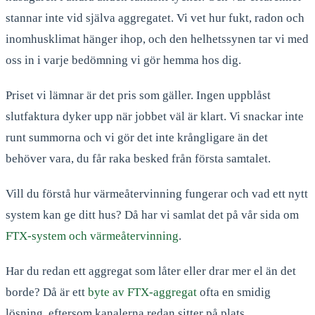
stannar inte vid själva aggregatet. Vi vet hur fukt, radon och
inomhusklimat hänger ihop, och den helhetssynen tar vi med
oss in i varje bedömning vi gör hemma hos dig.
Priset vi lämnar är det pris som gäller. Ingen uppblåst
slutfaktura dyker upp när jobbet väl är klart. Vi snackar inte
runt summorna och vi gör det inte krångligare än det
behöver vara, du får raka besked från första samtalet.
Vill du förstå hur värmeåtervinning fungerar och vad ett nytt
system kan ge ditt hus? Då har vi samlat det på vår sida om
FTX-system och värmeåtervinning
.
Har du redan ett aggregat som låter eller drar mer el än det
borde? Då är ett
byte av FTX-aggregat
ofta en smidig
lösning, eftersom kanalerna redan sitter på plats.