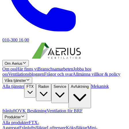
010-300 16 00
Om Aerius
Om oss
Här finns vi
Branschsamarbeten
Jobba hos
oss
Ventilationsbloggen
Frågor och svar
Allmänna villkor & policy
Våra tjänster
Alla tjänster
Mekanisk
FTX
Radon
Service
Avfuktning
frånluft
OVK Besiktning
Ventilation för BRF
Produkter
Alla produkter
FTX-
Aggregat
Frånluftsfläktar
Luftrenare
Köksfläktar
Mini-