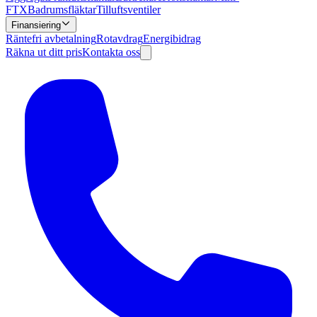
FTX
Badrumsfläktar
Tilluftsventiler
Finansiering
Räntefri avbetalning
Rotavdrag
Energibidrag
Räkna ut ditt pris
Kontakta oss