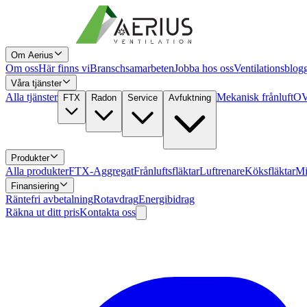
Om Aerius
Om oss
Här finns vi
Branschsamarbeten
Jobba hos oss
Ventilationsblog
Våra tjänster
Alla tjänster
Mekanisk frånluft
OV
FTX
Radon
Service
Avfuktning
Produkter
Alla produkter
FTX-Aggregat
Frånluftsfläktar
Luftrenare
Köksfläktar
Mi
Finansiering
Räntefri avbetalning
Rotavdrag
Energibidrag
Räkna ut ditt pris
Kontakta oss