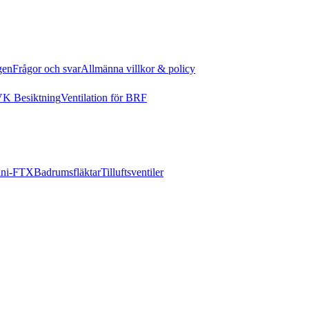
gen
Frågor och svar
Allmänna villkor & policy
K Besiktning
Ventilation för BRF
ni-FTX
Badrumsfläktar
Tilluftsventiler