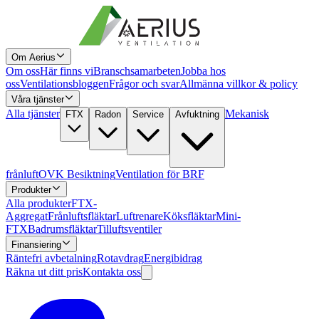
Om Aerius
Om oss
Här finns vi
Branschsamarbeten
Jobba hos
oss
Ventilationsbloggen
Frågor och svar
Allmänna villkor & policy
Våra tjänster
Alla tjänster
Mekanisk
FTX
Radon
Service
Avfuktning
frånluft
OVK Besiktning
Ventilation för BRF
Produkter
Alla produkter
FTX-
Aggregat
Frånluftsfläktar
Luftrenare
Köksfläktar
Mini-
FTX
Badrumsfläktar
Tilluftsventiler
Finansiering
Räntefri avbetalning
Rotavdrag
Energibidrag
Räkna ut ditt pris
Kontakta oss