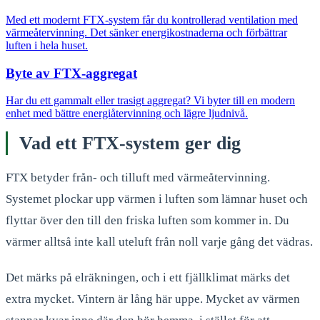
Med ett modernt FTX-system får du kontrollerad ventilation med
värmeåtervinning. Det sänker energikostnaderna och förbättrar
luften i hela huset.
Byte av FTX-aggregat
Har du ett gammalt eller trasigt aggregat? Vi byter till en modern
enhet med bättre energiåtervinning och lägre ljudnivå.
Vad ett FTX-system ger dig
FTX betyder från- och tilluft med värmeåtervinning.
Systemet plockar upp värmen i luften som lämnar huset och
flyttar över den till den friska luften som kommer in. Du
värmer alltså inte kall uteluft från noll varje gång det vädras.
Det märks på elräkningen, och i ett fjällklimat märks det
extra mycket. Vintern är lång här uppe. Mycket av värmen