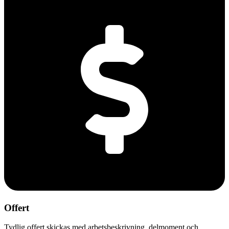
Offert
Tydlig offert skickas med arbetsbeskrivning, delmoment och