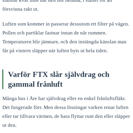
stannar kvar inne där den hör hemma, i stället för att
försvinna rakt ut.
Luften som kommer in passerar dessutom ett filter på vägen.
Pollen och partiklar fastnar innan de når rummen.
Temperaturen blir jämnare, och den instängda känslan man
får på vintern släpper när luften byts ut hela tiden.
Varför FTX slår självdrag och
gammal frånluft
Många hus i Åre har självdrag eller en enkel frånluftsfläkt.
Det fungerade förr. Men dessa lösningar varken renar luften
eller tar tillvara värmen, de bara flyttar runt den eller släpper
ut den.