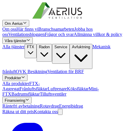
Om Aerius
Om oss
Här finns vi
Branschsamarbeten
Jobba hos
oss
Ventilationsbloggen
Frågor och svar
Allmänna villkor & policy
Våra tjänster
Alla tjänster
Mekanisk
FTX
Radon
Service
Avfuktning
frånluft
OVK Besiktning
Ventilation för BRF
Produkter
Alla produkter
FTX-
Aggregat
Frånluftsfläktar
Luftrenare
Köksfläktar
Mini-
FTX
Badrumsfläktar
Tilluftsventiler
Finansiering
Räntefri avbetalning
Rotavdrag
Energibidrag
Räkna ut ditt pris
Kontakta oss