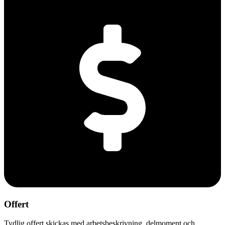
Offert
Tydlig offert skickas med arbetsbeskrivning, delmoment och