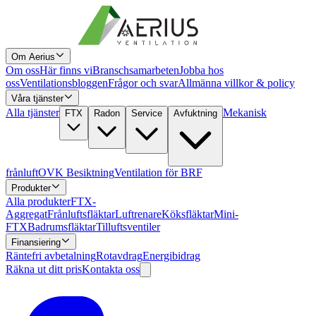
Om Aerius
Om oss
Här finns vi
Branschsamarbeten
Jobba hos
oss
Ventilationsbloggen
Frågor och svar
Allmänna villkor & policy
Våra tjänster
Alla tjänster
Mekanisk
FTX
Radon
Service
Avfuktning
frånluft
OVK Besiktning
Ventilation för BRF
Produkter
Alla produkter
FTX-
Aggregat
Frånluftsfläktar
Luftrenare
Köksfläktar
Mini-
FTX
Badrumsfläktar
Tilluftsventiler
Finansiering
Räntefri avbetalning
Rotavdrag
Energibidrag
Räkna ut ditt pris
Kontakta oss