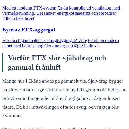
Med ett modernt FTX-system får du kontrollerad ventilation med
värmeåtervinning. Det sänker energikostnaderna och förbättrar
luften i hela huset.
Byte av FTX-aggregat
Har du ett gammalt eller trasigt aggregat? Vi byter till en modern
enhet med bättre energiåtervinning och lägre ljudnivå.
Varför FTX slår självdrag och
gammal frånluft
Många hus i Skåne andas på gammalt vis. Självdrag bygger
på att varm luft stiger och drar in ny luft genom otätheter, en
princip som fungerade i äldre, dragiga hus. I dag är husen
tätare. Då blir luftväxlingen ofta för svag, och fukten blir
kvar inne.