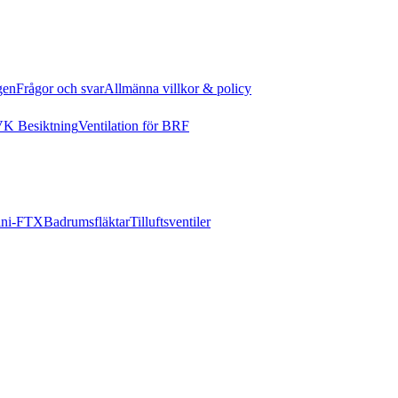
gen
Frågor och svar
Allmänna villkor & policy
K Besiktning
Ventilation för BRF
ni-FTX
Badrumsfläktar
Tilluftsventiler