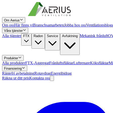
Om Aerius
Om oss
Här finns vi
Branschsamarbeten
Jobba hos oss
Ventilationsblog
Våra tjänster
Alla tjänster
Mekanisk frånluft
OV
FTX
Radon
Service
Avfuktning
Produkter
Alla produkter
FTX-Aggregat
Frånluftsfläktar
Luftrenare
Köksfläktar
Mi
Finansiering
Räntefri avbetalning
Rotavdrag
Energibidrag
Räkna ut ditt pris
Kontakta oss