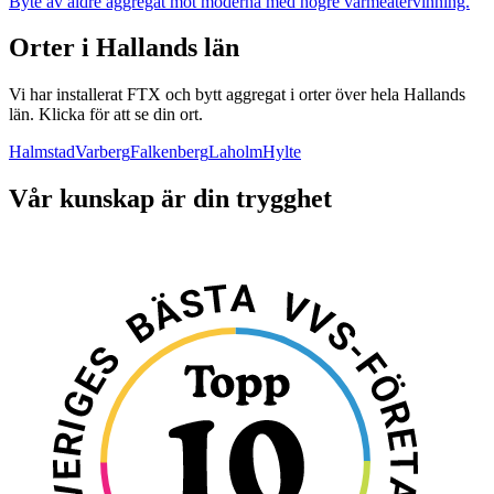
Byte av äldre aggregat mot moderna med högre värmeåtervinning.
Orter i
Hallands län
Vi har installerat FTX och bytt aggregat i orter över hela
Hallands
län
. Klicka för att se din ort.
Halmstad
Varberg
Falkenberg
Laholm
Hylte
Vår kunskap är din trygghet