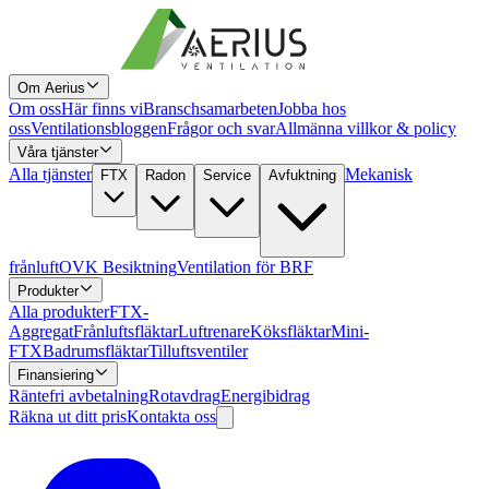
Om Aerius
Om oss
Här finns vi
Branschsamarbeten
Jobba hos
oss
Ventilationsbloggen
Frågor och svar
Allmänna villkor & policy
Våra tjänster
Alla tjänster
Mekanisk
FTX
Radon
Service
Avfuktning
frånluft
OVK Besiktning
Ventilation för BRF
Produkter
Alla produkter
FTX-
Aggregat
Frånluftsfläktar
Luftrenare
Köksfläktar
Mini-
FTX
Badrumsfläktar
Tilluftsventiler
Finansiering
Räntefri avbetalning
Rotavdrag
Energibidrag
Räkna ut ditt pris
Kontakta oss