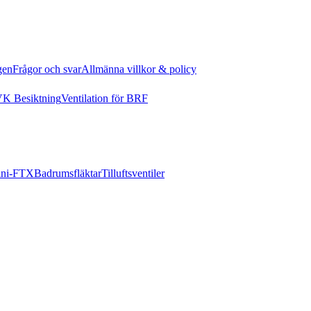
gen
Frågor och svar
Allmänna villkor & policy
K Besiktning
Ventilation för BRF
ni-FTX
Badrumsfläktar
Tilluftsventiler