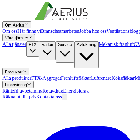
Om Aerius
Om oss
Här finns vi
Branschsamarbeten
Jobba hos oss
Ventilationsblog
Våra tjänster
Alla tjänster
Mekanisk frånluft
OV
FTX
Radon
Service
Avfuktning
Produkter
Alla produkter
FTX-Aggregat
Frånluftsfläktar
Luftrenare
Köksfläktar
Mi
Finansiering
Räntefri avbetalning
Rotavdrag
Energibidrag
Räkna ut ditt pris
Kontakta oss