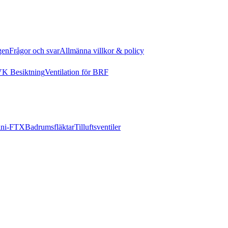
gen
Frågor och svar
Allmänna villkor & policy
K Besiktning
Ventilation för BRF
ni-FTX
Badrumsfläktar
Tilluftsventiler