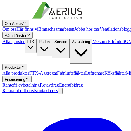
Om Aerius
Om oss
Här finns vi
Branschsamarbeten
Jobba hos oss
Ventilationsblog
Våra tjänster
Alla tjänster
Mekanisk frånluft
OV
FTX
Radon
Service
Avfuktning
Produkter
Alla produkter
FTX-Aggregat
Frånluftsfläktar
Luftrenare
Köksfläktar
Mi
Finansiering
Räntefri avbetalning
Rotavdrag
Energibidrag
Räkna ut ditt pris
Kontakta oss