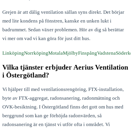
Grejen är att dålig ventilation sällan syns direkt. Det börjar
med lite kondens på fönstren, kanske en unken lukt i
badrummet. Sedan växer problemen. Hör av dig så berättar
vi mer om vad vi kan göra för just ditt hus.
Linköping
Norrköping
Motala
Mjölby
Finspång
Vadstena
Söderk
Vilka tjänster erbjuder Aerius Ventilation
i Östergötland?
Vi hjälper till med ventilationsrengöring, FTX-installation,
byte av FTX-aggregat, radonsanering, radonmätning och
OVK-besiktning. I Östergötland finns det gott om hus med
berggrund som kan ge förhöjda radonvärden, så
radonsanering är en tjänst vi utför ofta i området. Vi