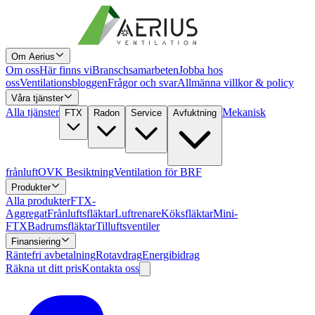
Om Aerius
Om oss
Här finns vi
Branschsamarbeten
Jobba hos
oss
Ventilationsbloggen
Frågor och svar
Allmänna villkor & policy
Våra tjänster
Alla tjänster
Mekanisk
FTX
Radon
Service
Avfuktning
frånluft
OVK Besiktning
Ventilation för BRF
Produkter
Alla produkter
FTX-
Aggregat
Frånluftsfläktar
Luftrenare
Köksfläktar
Mini-
FTX
Badrumsfläktar
Tilluftsventiler
Finansiering
Räntefri avbetalning
Rotavdrag
Energibidrag
Räkna ut ditt pris
Kontakta oss