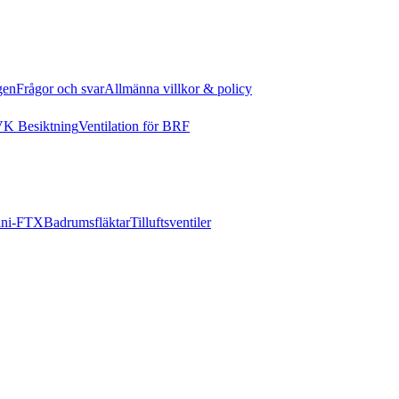
gen
Frågor och svar
Allmänna villkor & policy
K Besiktning
Ventilation för BRF
ni-FTX
Badrumsfläktar
Tilluftsventiler