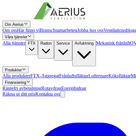
Om Aerius
Om oss
Här finns vi
Branschsamarbeten
Jobba hos oss
Ventilationsblog
Våra tjänster
Alla tjänster
Mekanisk frånluft
OV
FTX
Radon
Service
Avfuktning
Produkter
Alla produkter
FTX-Aggregat
Frånluftsfläktar
Luftrenare
Köksfläktar
Mi
Finansiering
Räntefri avbetalning
Rotavdrag
Energibidrag
Räkna ut ditt pris
Kontakta oss