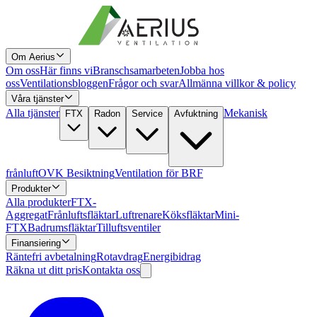
Om Aerius
Om oss
Här finns vi
Branschsamarbeten
Jobba hos
oss
Ventilationsbloggen
Frågor och svar
Allmänna villkor & policy
Våra tjänster
Alla tjänster
Mekanisk
FTX
Radon
Service
Avfuktning
frånluft
OVK Besiktning
Ventilation för BRF
Produkter
Alla produkter
FTX-
Aggregat
Frånluftsfläktar
Luftrenare
Köksfläktar
Mini-
FTX
Badrumsfläktar
Tilluftsventiler
Finansiering
Räntefri avbetalning
Rotavdrag
Energibidrag
Räkna ut ditt pris
Kontakta oss