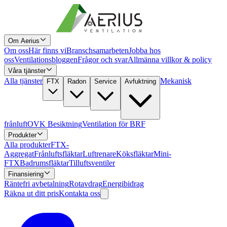
Om Aerius
Om oss
Här finns vi
Branschsamarbeten
Jobba hos
oss
Ventilationsbloggen
Frågor och svar
Allmänna villkor & policy
Våra tjänster
Alla tjänster
Mekanisk
FTX
Radon
Service
Avfuktning
frånluft
OVK Besiktning
Ventilation för BRF
Produkter
Alla produkter
FTX-
Aggregat
Frånluftsfläktar
Luftrenare
Köksfläktar
Mini-
FTX
Badrumsfläktar
Tilluftsventiler
Finansiering
Räntefri avbetalning
Rotavdrag
Energibidrag
Räkna ut ditt pris
Kontakta oss