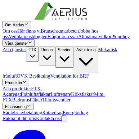
Om Aerius
Om oss
Här finns vi
Branschsamarbeten
Jobba hos
oss
Ventilationsbloggen
Frågor och svar
Allmänna villkor & policy
Våra tjänster
Alla tjänster
Mekanisk
FTX
Radon
Service
Avfuktning
frånluft
OVK Besiktning
Ventilation för BRF
Produkter
Alla produkter
FTX-
Aggregat
Frånluftsfläktar
Luftrenare
Köksfläktar
Mini-
FTX
Badrumsfläktar
Tilluftsventiler
Finansiering
Räntefri avbetalning
Rotavdrag
Energibidrag
Räkna ut ditt pris
Kontakta oss