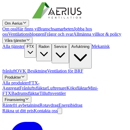
Om Aerius
Om oss
Här finns vi
Branschsamarbeten
Jobba hos
oss
Ventilationsbloggen
Frågor och svar
Allmänna villkor & policy
Våra tjänster
Alla tjänster
Mekanisk
FTX
Radon
Service
Avfuktning
frånluft
OVK Besiktning
Ventilation för BRF
Produkter
Alla produkter
FTX-
Aggregat
Frånluftsfläktar
Luftrenare
Köksfläktar
Mini-
FTX
Badrumsfläktar
Tilluftsventiler
Finansiering
Räntefri avbetalning
Rotavdrag
Energibidrag
Räkna ut ditt pris
Kontakta oss