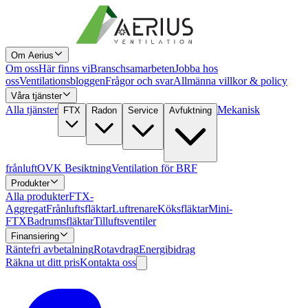
Om Aerius
Om oss
Här finns vi
Branschsamarbeten
Jobba hos
oss
Ventilationsbloggen
Frågor och svar
Allmänna villkor & policy
Våra tjänster
Alla tjänster
Mekanisk
FTX
Radon
Service
Avfuktning
frånluft
OVK Besiktning
Ventilation för BRF
Produkter
Alla produkter
FTX-
Aggregat
Frånluftsfläktar
Luftrenare
Köksfläktar
Mini-
FTX
Badrumsfläktar
Tilluftsventiler
Finansiering
Räntefri avbetalning
Rotavdrag
Energibidrag
Räkna ut ditt pris
Kontakta oss