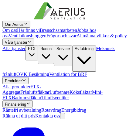
Om Aerius
Om oss
Här finns vi
Branschsamarbeten
Jobba hos
oss
Ventilationsbloggen
Frågor och svar
Allmänna villkor & policy
Våra tjänster
Alla tjänster
Mekanisk
FTX
Radon
Service
Avfuktning
frånluft
OVK Besiktning
Ventilation för BRF
Produkter
Alla produkter
FTX-
Aggregat
Frånluftsfläktar
Luftrenare
Köksfläktar
Mini-
FTX
Badrumsfläktar
Tilluftsventiler
Finansiering
Räntefri avbetalning
Rotavdrag
Energibidrag
Räkna ut ditt pris
Kontakta oss