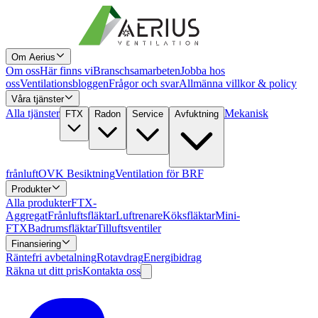
Om Aerius
Om oss
Här finns vi
Branschsamarbeten
Jobba hos
oss
Ventilationsbloggen
Frågor och svar
Allmänna villkor & policy
Våra tjänster
Alla tjänster
Mekanisk
FTX
Radon
Service
Avfuktning
frånluft
OVK Besiktning
Ventilation för BRF
Produkter
Alla produkter
FTX-
Aggregat
Frånluftsfläktar
Luftrenare
Köksfläktar
Mini-
FTX
Badrumsfläktar
Tilluftsventiler
Finansiering
Räntefri avbetalning
Rotavdrag
Energibidrag
Räkna ut ditt pris
Kontakta oss