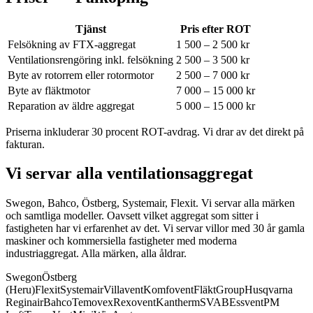
Tjänst
Pris efter ROT
Felsökning av FTX-aggregat
1 500 – 2 500 kr
Ventilationsrengöring inkl. felsökning
2 500 – 3 500 kr
Byte av rotorrem eller rotormotor
2 500 – 7 000 kr
Byte av fläktmotor
7 000 – 15 000 kr
Reparation av äldre aggregat
5 000 – 15 000 kr
Priserna inkluderar 30 procent ROT-avdrag. Vi drar av det direkt på
fakturan.
Vi servar alla ventilationsaggregat
Swegon, Bahco, Östberg, Systemair, Flexit. Vi servar alla märken
och samtliga modeller.
Oavsett vilket aggregat som sitter i
fastigheten har vi erfarenhet av det. Vi servar villor med 30 år gamla
maskiner och kommersiella fastigheter med moderna
industriaggregat. Alla märken, alla åldrar.
Swegon
Östberg
(Heru)
Flexit
Systemair
Villavent
Komfovent
FläktGroup
Husqvarna
Reginair
Bahco
Temovex
Rexovent
Kantherm
SVAB
Essvent
PM