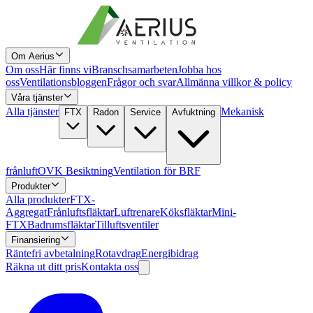
Om Aerius
Om oss
Här finns vi
Branschsamarbeten
Jobba hos
oss
Ventilationsbloggen
Frågor och svar
Allmänna villkor & policy
Våra tjänster
Alla tjänster
Mekanisk
FTX
Radon
Service
Avfuktning
frånluft
OVK Besiktning
Ventilation för BRF
Produkter
Alla produkter
FTX-
Aggregat
Frånluftsfläktar
Luftrenare
Köksfläktar
Mini-
FTX
Badrumsfläktar
Tilluftsventiler
Finansiering
Räntefri avbetalning
Rotavdrag
Energibidrag
Räkna ut ditt pris
Kontakta oss