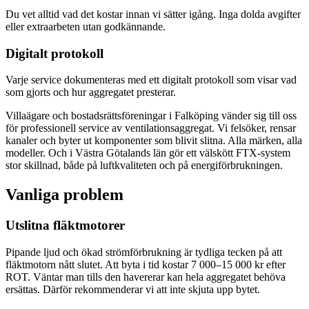
Du vet alltid vad det kostar innan vi sätter igång. Inga dolda avgifter
eller extraarbeten utan godkännande.
Digitalt protokoll
Varje service dokumenteras med ett digitalt protokoll som visar vad
som gjorts och hur aggregatet presterar.
Villaägare och bostadsrättsföreningar i Falköping vänder sig till oss
för professionell service av ventilationsaggregat. Vi felsöker, rensar
kanaler och byter ut komponenter som blivit slitna. Alla märken, alla
modeller. Och i Västra Götalands län gör ett välskött FTX-system
stor skillnad, både på luftkvaliteten och på energiförbrukningen.
Vanliga problem
Utslitna fläktmotorer
Pipande ljud och ökad strömförbrukning är tydliga tecken på att
fläktmotorn nått slutet. Att byta i tid kostar 7 000–15 000 kr efter
ROT. Väntar man tills den havererar kan hela aggregatet behöva
ersättas. Därför rekommenderar vi att inte skjuta upp bytet.