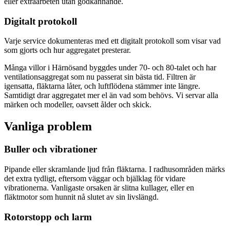
eller extraarbeten utan godkännande.
Digitalt protokoll
Varje service dokumenteras med ett digitalt protokoll som visar vad
som gjorts och hur aggregatet presterar.
Många villor i Härnösand byggdes under 70- och 80-talet och har
ventilationsaggregat som nu passerat sin bästa tid. Filtren är
igensatta, fläktarna låter, och luftflödena stämmer inte längre.
Samtidigt drar aggregatet mer el än vad som behövs. Vi servar alla
märken och modeller, oavsett ålder och skick.
Vanliga problem
Buller och vibrationer
Pipande eller skramlande ljud från fläktarna. I radhusområden märks
det extra tydligt, eftersom väggar och bjälklag för vidare
vibrationerna. Vanligaste orsaken är slitna kullager, eller en
fläktmotor som hunnit nå slutet av sin livslängd.
Rotorstopp och larm