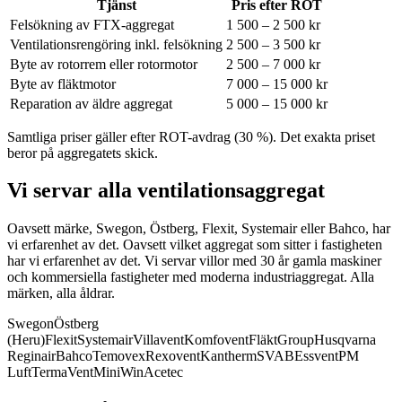
Tjänst
Pris efter ROT
Felsökning av FTX-aggregat
1 500 – 2 500 kr
Ventilationsrengöring inkl. felsökning
2 500 – 3 500 kr
Byte av rotorrem eller rotormotor
2 500 – 7 000 kr
Byte av fläktmotor
7 000 – 15 000 kr
Reparation av äldre aggregat
5 000 – 15 000 kr
Samtliga priser gäller efter ROT-avdrag (30 %). Det exakta priset
beror på aggregatets skick.
Vi servar alla ventilationsaggregat
Oavsett märke, Swegon, Östberg, Flexit, Systemair eller Bahco, har
vi erfarenhet av det.
Oavsett vilket aggregat som sitter i fastigheten
har vi erfarenhet av det. Vi servar villor med 30 år gamla maskiner
och kommersiella fastigheter med moderna industriaggregat. Alla
märken, alla åldrar.
Swegon
Östberg
(Heru)
Flexit
Systemair
Villavent
Komfovent
FläktGroup
Husqvarna
Reginair
Bahco
Temovex
Rexovent
Kantherm
SVAB
Essvent
PM
Luft
TermaVent
MiniWin
Acetec