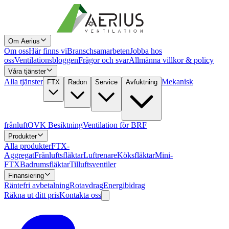
Om Aerius
Om oss
Här finns vi
Branschsamarbeten
Jobba hos
oss
Ventilationsbloggen
Frågor och svar
Allmänna villkor & policy
Våra tjänster
Alla tjänster
Mekanisk
FTX
Radon
Service
Avfuktning
frånluft
OVK Besiktning
Ventilation för BRF
Produkter
Alla produkter
FTX-
Aggregat
Frånluftsfläktar
Luftrenare
Köksfläktar
Mini-
FTX
Badrumsfläktar
Tilluftsventiler
Finansiering
Räntefri avbetalning
Rotavdrag
Energibidrag
Räkna ut ditt pris
Kontakta oss