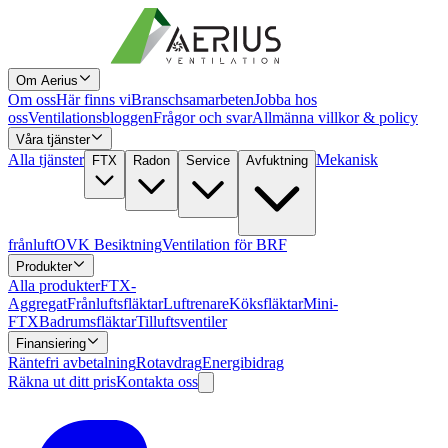
Om Aerius
Om oss
Här finns vi
Branschsamarbeten
Jobba hos
oss
Ventilationsbloggen
Frågor och svar
Allmänna villkor & policy
Våra tjänster
Alla tjänster
Mekanisk
FTX
Radon
Service
Avfuktning
frånluft
OVK Besiktning
Ventilation för BRF
Produkter
Alla produkter
FTX-
Aggregat
Frånluftsfläktar
Luftrenare
Köksfläktar
Mini-
FTX
Badrumsfläktar
Tilluftsventiler
Finansiering
Räntefri avbetalning
Rotavdrag
Energibidrag
Räkna ut ditt pris
Kontakta oss