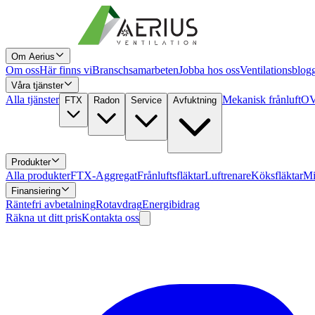
Om Aerius
Om oss
Här finns vi
Branschsamarbeten
Jobba hos oss
Ventilationsblog
Våra tjänster
Alla tjänster
Mekanisk frånluft
OV
FTX
Radon
Service
Avfuktning
Produkter
Alla produkter
FTX-Aggregat
Frånluftsfläktar
Luftrenare
Köksfläktar
Mi
Finansiering
Räntefri avbetalning
Rotavdrag
Energibidrag
Räkna ut ditt pris
Kontakta oss