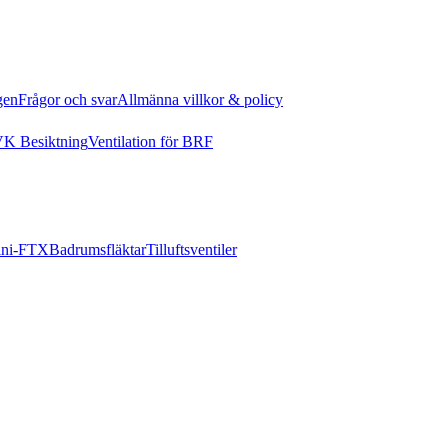
gen
Frågor och svar
Allmänna villkor & policy
K Besiktning
Ventilation för BRF
ni-FTX
Badrumsfläktar
Tilluftsventiler