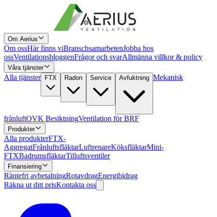
Om Aerius
Om oss
Här finns vi
Branschsamarbeten
Jobba hos
oss
Ventilationsbloggen
Frågor och svar
Allmänna villkor & policy
Våra tjänster
Alla tjänster
Mekanisk
FTX
Radon
Service
Avfuktning
frånluft
OVK Besiktning
Ventilation för BRF
Produkter
Alla produkter
FTX-
Aggregat
Frånluftsfläktar
Luftrenare
Köksfläktar
Mini-
FTX
Badrumsfläktar
Tilluftsventiler
Finansiering
Räntefri avbetalning
Rotavdrag
Energibidrag
Räkna ut ditt pris
Kontakta oss