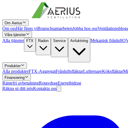
Om Aerius
Om oss
Här finns vi
Branschsamarbeten
Jobba hos oss
Ventilationsblog
Våra tjänster
Alla tjänster
Mekanisk frånluft
OV
FTX
Radon
Service
Avfuktning
Produkter
Alla produkter
FTX-Aggregat
Frånluftsfläktar
Luftrenare
Köksfläktar
Mi
Finansiering
Räntefri avbetalning
Rotavdrag
Energibidrag
Räkna ut ditt pris
Kontakta oss