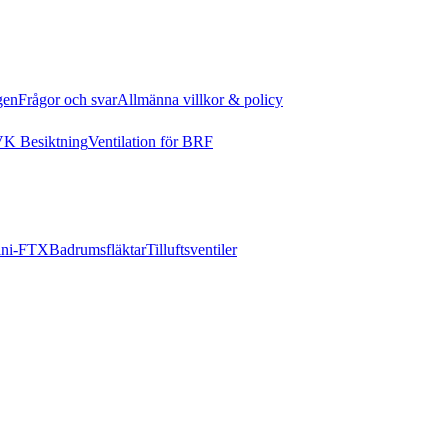
gen
Frågor och svar
Allmänna villkor & policy
K Besiktning
Ventilation för BRF
ni-FTX
Badrumsfläktar
Tilluftsventiler