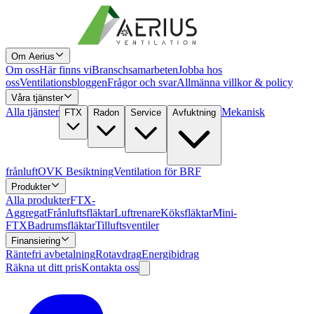
Om Aerius
Om oss
Här finns vi
Branschsamarbeten
Jobba hos
oss
Ventilationsbloggen
Frågor och svar
Allmänna villkor & policy
Våra tjänster
Alla tjänster
Mekanisk
FTX
Radon
Service
Avfuktning
frånluft
OVK Besiktning
Ventilation för BRF
Produkter
Alla produkter
FTX-
Aggregat
Frånluftsfläktar
Luftrenare
Köksfläktar
Mini-
FTX
Badrumsfläktar
Tilluftsventiler
Finansiering
Räntefri avbetalning
Rotavdrag
Energibidrag
Räkna ut ditt pris
Kontakta oss