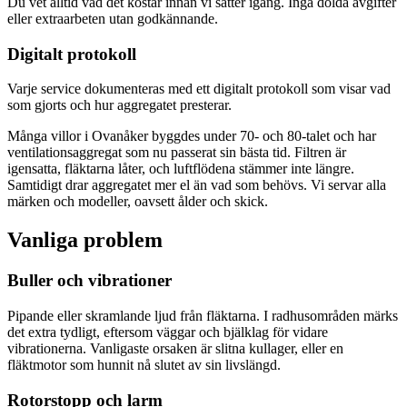
Du vet alltid vad det kostar innan vi sätter igång. Inga dolda avgifter
eller extraarbeten utan godkännande.
Digitalt protokoll
Varje service dokumenteras med ett digitalt protokoll som visar vad
som gjorts och hur aggregatet presterar.
Många villor i Ovanåker byggdes under 70- och 80-talet och har
ventilationsaggregat som nu passerat sin bästa tid. Filtren är
igensatta, fläktarna låter, och luftflödena stämmer inte längre.
Samtidigt drar aggregatet mer el än vad som behövs. Vi servar alla
märken och modeller, oavsett ålder och skick.
Vanliga problem
Buller och vibrationer
Pipande eller skramlande ljud från fläktarna. I radhusområden märks
det extra tydligt, eftersom väggar och bjälklag för vidare
vibrationerna. Vanligaste orsaken är slitna kullager, eller en
fläktmotor som hunnit nå slutet av sin livslängd.
Rotorstopp och larm