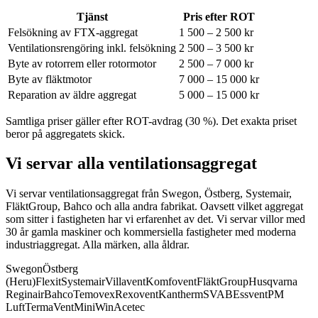
Tjänst
Pris efter ROT
Felsökning av FTX-aggregat
1 500 – 2 500 kr
Ventilationsrengöring inkl. felsökning
2 500 – 3 500 kr
Byte av rotorrem eller rotormotor
2 500 – 7 000 kr
Byte av fläktmotor
7 000 – 15 000 kr
Reparation av äldre aggregat
5 000 – 15 000 kr
Samtliga priser gäller efter ROT-avdrag (30 %). Det exakta priset
beror på aggregatets skick.
Vi servar alla ventilationsaggregat
Vi servar ventilationsaggregat från Swegon, Östberg, Systemair,
FläktGroup, Bahco och alla andra fabrikat.
Oavsett vilket aggregat
som sitter i fastigheten har vi erfarenhet av det. Vi servar villor med
30 år gamla maskiner och kommersiella fastigheter med moderna
industriaggregat. Alla märken, alla åldrar.
Swegon
Östberg
(Heru)
Flexit
Systemair
Villavent
Komfovent
FläktGroup
Husqvarna
Reginair
Bahco
Temovex
Rexovent
Kantherm
SVAB
Essvent
PM
Luft
TermaVent
MiniWin
Acetec